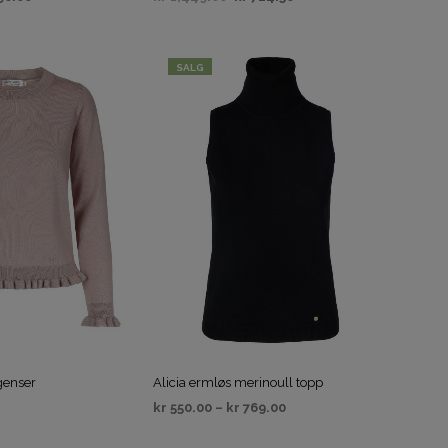
IV
VELG ALTERNATIV
SALG
genser
Alicia ermløs merinoull topp
kr
550.00
–
kr
769.00
IV
VELG ALTERNATIV