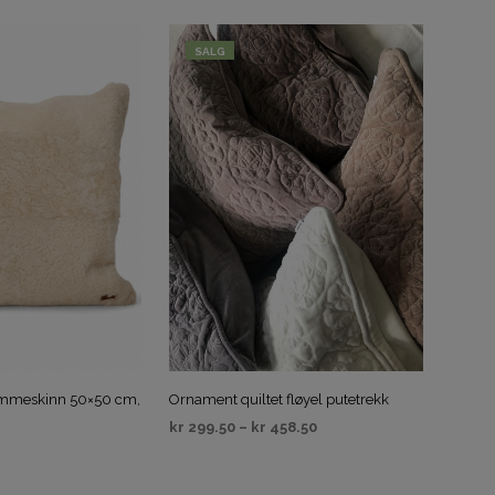
SALG
 lammeskinn 50×50 cm,
Ornament quiltet fløyel putetrekk
kr
299.50
–
kr
458.50
VELG ALTERNATIV
IV