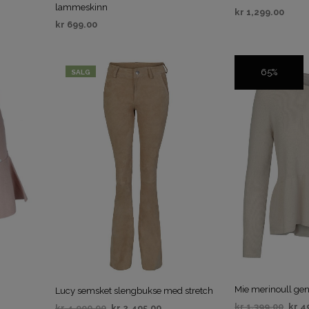
lammeskinn
kr
1,299.00
kr
699.00
VELG ALTERNAT
VELG ALTERNATIV
65%
SALG
SALG
Mie merinoull ge
Lucy semsket slengbukse med stretch
kr
1,399.00
kr
4
kr
4,990.00
kr
2,495.00