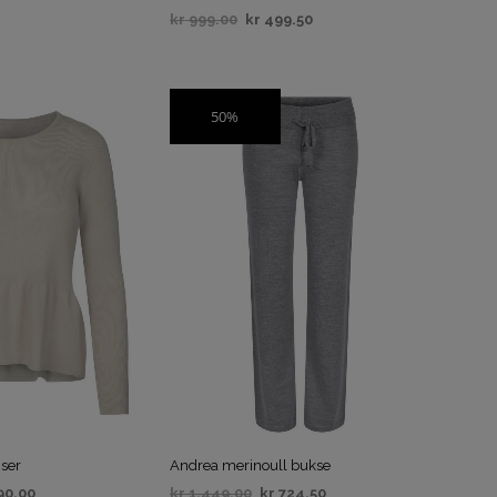
A
kr
999.00
kr
499.50
N
IV
VELG ALTERNATIV
D
L
E
50%
K
SALG
U
R
V
E
N
.
nser
Andrea merinoull bukse
90.00
kr
1,449.00
kr
724.50