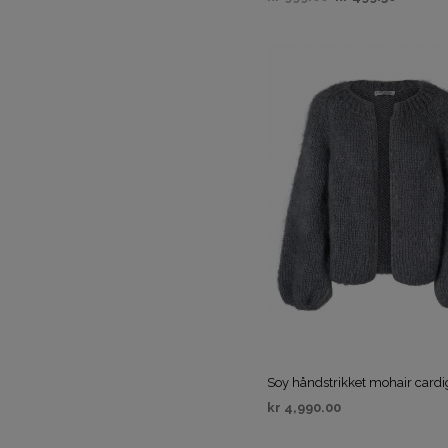
VELG ALTERNATIV
Soy håndstrikket mohair card
kr
4,990.00
VELG ALTERNATIV