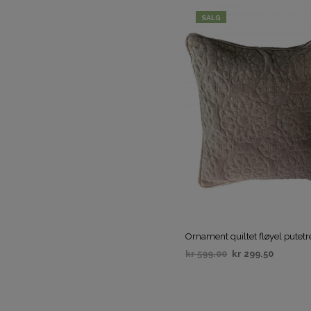
SALG
Ornament quiltet fløyel putet
kr
599.00
kr
299.50
VELG ALTERNATIV