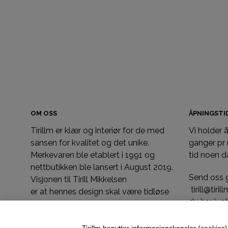
OM OSS
ÅPNINGST
Tirillm er klær og interiør for de med
Vi holder
sansen for kvalitet og det unike.
ganger pr
Merkevaren ble etablert i 1991 og
tid noen d
nettbutikken ble lansert i August 2019.
Send oss 
Visjonen til Tirill Mikkelsen
tirill@tiri
er at hennes design skal være tidløse
du har ly
produkter du skal kunne pakke bort og
utenom de
ta frem igjen. Vi designer og produserer
åpent.
Tirillm benytter informasjonskapsler (cookies) 