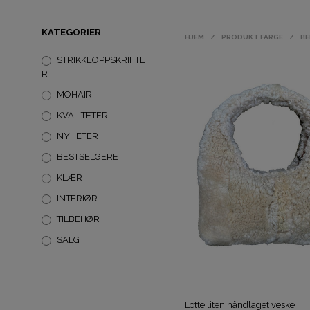
KATEGORIER
HJEM
/
PRODUKT FARGE
/
BE
STRIKKEOPPSKRIFTE
R
MOHAIR
KVALITETER
NYHETER
BESTSELGERE
KLÆR
INTERIØR
TILBEHØR
SALG
Lotte liten håndlaget veske i