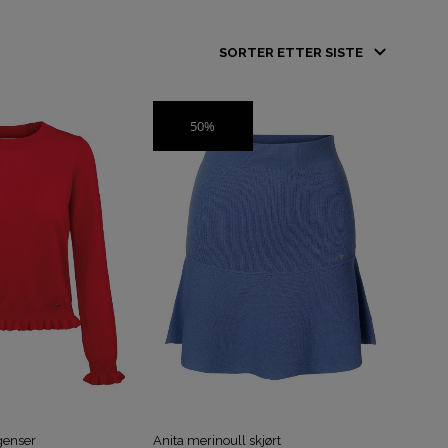
D
U
H
A
50%
SALG
R
I
N
G
E
N
P
R
O
D
U
K
T
E
R
I
H
genser
Anita merinoull skjørt