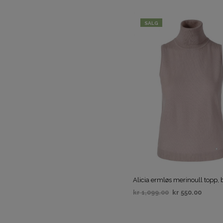
SALG
Alicia ermløs merinoull topp, 
kr
1,099.00
kr
550.00
KJØP