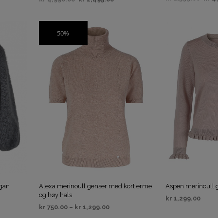
VELG ALTERNAT
VELG ALTERNATIV
50%
SALG
igan
Alexa merinoull genser med kort erme
Aspen merinoull 
og høy hals
kr
1,299.00
kr
750.00
–
kr
1,299.00
VELG ALTERNAT