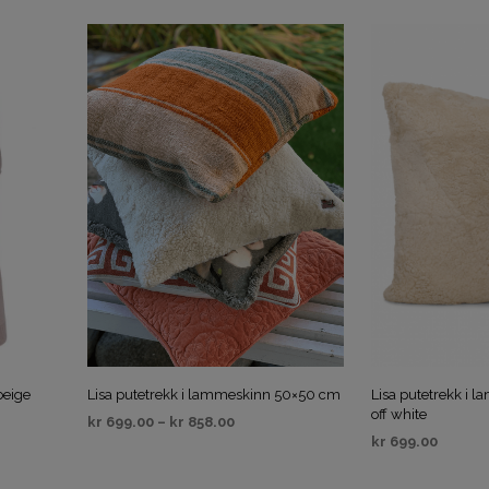
VELG ALTERNATIV
beige
Lisa putetrekk i lammeskinn 50×50 cm
Lisa putetrekk i
off white
kr
699.00
–
kr
858.00
kr
699.00
VELG ALTERNATIV
VELG ALTERNAT