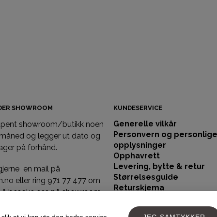
IDER SHOWROOM
KUNDESERVICE
Generelle vilkår
 åpent showroom/butikk noen
Personvern og personlig
 måned og legger ut dato og
opplysninger
ager på forhånd.
Opphavrett
Levering, bytte & retur
gjerne en mail på
Størrelsesguide
llm.no eller ring 971 77 477 om
Returskjema
st å besøke oss på showroom
Bruk og stell av ull og silk
 dagene/ tidene vi holder
Kontakt oss
slik at vi kan yte deg bedre service.