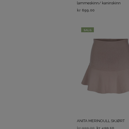
lammeskinn/ kaninskinn
kr
699.00
VELG ALTERNATIV
SALG
ANITA MERINOULL SKJØRT
kr
999.00
kr
499.50