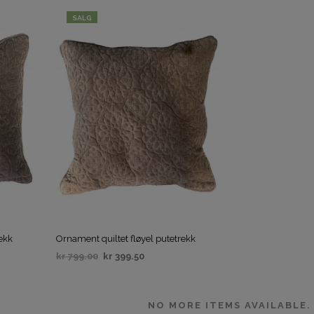
SALG
rekk
Ornament quiltet fløyel putetrekk
kr
799.00
kr
399.50
VELG ALTERNATIV
NO MORE ITEMS AVAILABLE.