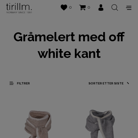
0
0
Gråmelert med off
white kant
FILTRER