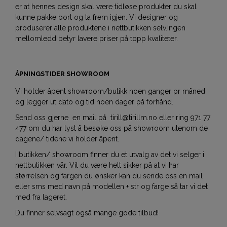
er at hennes design skal være tidløse produkter du skal
kunne pakke bort og ta frem igjen. Vi designer og
produserer alle produktene i nettbutikken selv.Ingen
mellomledd betyr lavere priser på topp kvaliteter.
ÅPNINGSTIDER SHOWROOM
Vi holder åpent showroom/butikk noen ganger pr måned
og legger ut dato og tid noen dager på forhånd.
Send oss gjerne en mail på tirill@tirillm.no eller ring 971 77
477 om du har lyst å besøke oss på showroom utenom de
dagene/ tidene vi holder åpent.
I butikken/ showroom finner du et utvalg av det vi selger i
nettbutikken vår. Vil du være helt sikker på at vi har
størrelsen og fargen du ønsker kan du sende oss en mail
eller sms med navn på modellen + str og farge så tar vi det
med fra lageret.
Du finner selvsagt også mange gode tilbud!