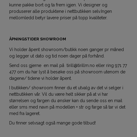
kunne pakke bort og ta frem igjen. Vi designer og
produserer alle produktene i nettbutikken selv.Ingen
mellomledd betyr lavere priser på topp kvaliteter.
ÅPNINGSTIDER SHOWROOM
Vi holder åpent showroom/butikk noen ganger pr måned
og legger ut dato og tid noen dager på forhånd.
Send oss gjerne en mail på tirill@tirillm.no eller ring 971 77
477 om du har lyst å besøke oss på showroom utenom de
dagene/ tidene vi holder åpent.
I butikken/ showroom finner du et utvalg av det vi selger i
nettbutikken vår. Vil du være helt sikker på at vi har
størrelsen og fargen du ønsker kan du sende oss en mail
eller sms med navn på modellen + str og farge så tar vi det
med fra lageret.
Du finner selvsagt også mange gode tilbud!