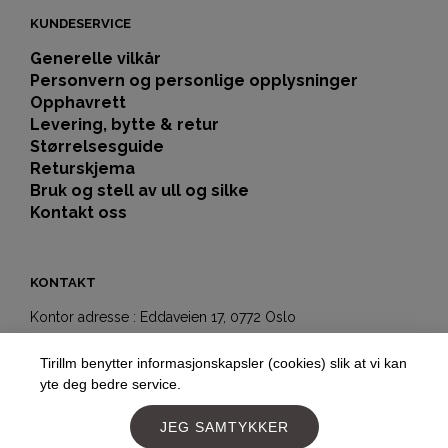
KUNDESERVICE
Generelle vilkår
Personvern og personlige opplysninger
Opphavrett
Levering, bytte & retur
Størrelsesguide
Returskjema
Bruk og stell av ull og silke
Kontakt oss
KONTAKT
Kontor adresse : Eddaveien 17, 0772 Oslo
Showroom-butikk:
Tirillm benytter informasjonskapsler (cookies) slik at vi kan
Hegdehaugsveien 5b
yte deg bedre service.
0352 Oslo
Telefon:
+4797177477
JEG SAMTYKKER
E-post:
post@tirillm.no