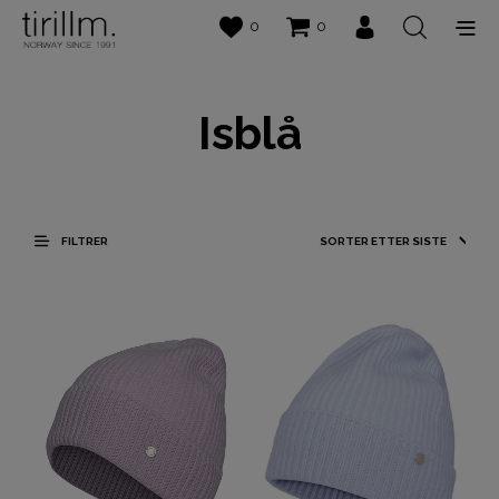
0
0
Isblå
FILTRER