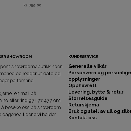
kr
899.00
KJØP
IDER SHOWROOM
KUNDESERVICE
Generelle vilkår
 åpent showroom/butikk noen
Personvern og personlig
 måned og legger ut dato og
opplysninger
ager på forhånd.
Opphavrett
Levering, bytte & retur
gjerne en mail på
Størrelsesguide
llm.no eller ring 971 77 477 om
Returskjema
st å besøke oss på showroom
Bruk og stell av ull og silk
 dagene/ tidene vi holder
Kontakt oss