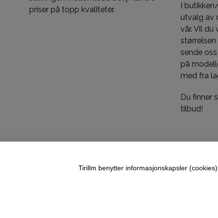
I butikken
priser på topp kvaliteter.
utvalg av d
vår. Vil du
størrelsen
sende oss
på modelle
med fra la
Du finner
tilbud!
Tirillm benytter informasjonskapsler (cookies) 