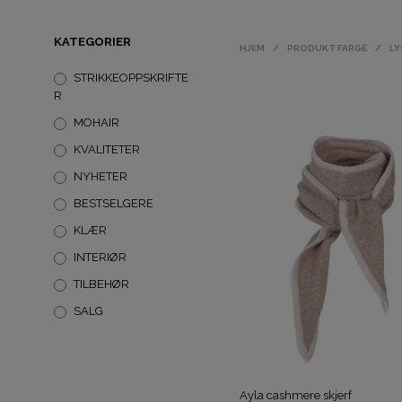
KATEGORIER
HJEM
/
PRODUKT FARGE
/
LY
STRIKKEOPPSKRIFTE
R
MOHAIR
KVALITETER
NYHETER
BESTSELGERE
KLÆR
INTERIØR
TILBEHØR
SALG
Ayla cashmere skjerf