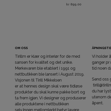
kr
899.00
VELG ALTERNATIV
OM OSS
ÅPNINGST
Tirillm er klær og interiør for de med
Vi holder
sansen for kvalitet og det unike.
ganger pr
Merkevaren ble etablert i 1991 og
tid noen d
nettbutikken ble lansert i August 2019.
Send oss 
Visjonen til Tirill Mikkelsen
tirill@tiri
er at hennes design skal være tidløse
du har ly
produkter du skal kunne pakke bort og
utenom de
ta frem igjen. Vi designer og produserer
åpent.
alle produktene i nettbutikken
selv.Ingen mellomledd betyr lavere