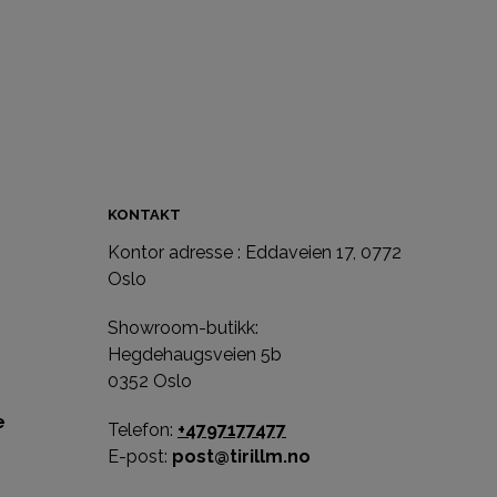
A
N
D
L
E
K
U
R
V
E
KONTAKT
N
.
Kontor adresse : Eddaveien 17, 0772
e
Oslo
Showroom-butikk:
Hegdehaugsveien 5b
0352 Oslo
e
Telefon:
+4797177477
E-post:
post@tirillm.no