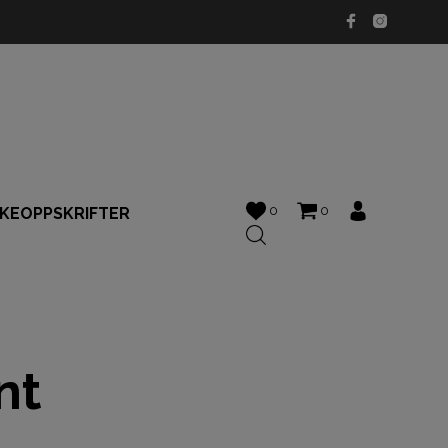
0
0
KKEOPPSKRIFTER
nt