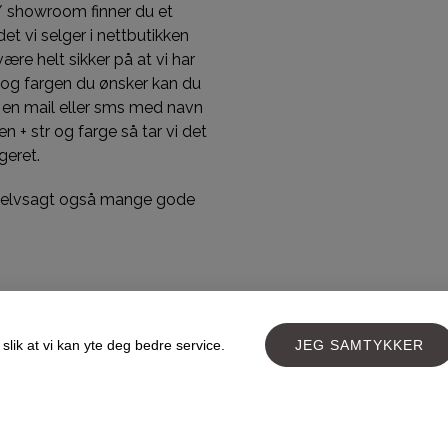
/ showroom finner du et
et vi selger i nettbutikken
 være helt sikker på at vi har
 og fargen du ønsker kan du
 en mail eller sms med navn
n + str og farge så tar vi det
geret.
 selvsagt også mange gode
slik at vi kan yte deg bedre service.
JEG SAMTYKKER
Designed and developed by
PageLook.no