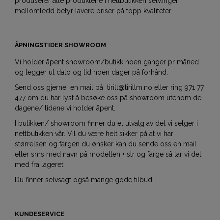
produserer alle produktene i nettbutikken selv.Ingen
mellomledd betyr lavere priser på topp kvaliteter.
ÅPNINGSTIDER SHOWROOM
Vi holder åpent showroom/butikk noen ganger pr måned
og legger ut dato og tid noen dager på forhånd.
Send oss gjerne en mail på tirill@tirillm.no eller ring 971 77
477 om du har lyst å besøke oss på showroom utenom de
dagene/ tidene vi holder åpent.
I butikken/ showroom finner du et utvalg av det vi selger i
nettbutikken vår. Vil du være helt sikker på at vi har
størrelsen og fargen du ønsker kan du sende oss en mail
eller sms med navn på modellen + str og farge så tar vi det
med fra lageret.
Du finner selvsagt også mange gode tilbud!
KUNDESERVICE