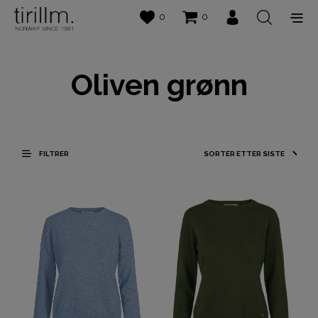
0
0
Oliven grønn
FILTRER