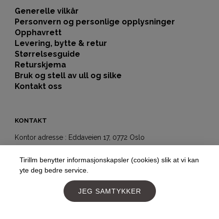
Generelle vilkår
Personvern og personlige opplysninger
Opphavrett
Levering, bytte & retur
Størrelsesguide
Returskjema
Bruk og stell av ull og silke
Kontakt oss
KONTAKT
Kontor adresse : Eddaveien 17, 0772 Oslo
Showroom-butikk:
Tirillm benytter informasjonskapsler (cookies) slik at vi kan
Hegdehaugsveien 5b
yte deg bedre service.
0352 Oslo
Telefon:
+4797177477
JEG SAMTYKKER
E-post:
post@tirillm.no