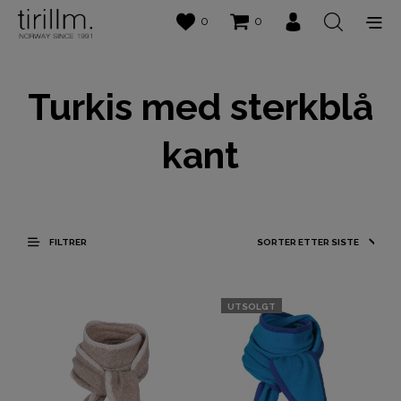
0
0
Turkis med sterkblå
kant
FILTRER
UTSOLGT