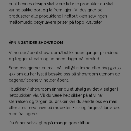
er at hennes design skal være tidløse produkter du skal
kunne pakke bort og ta frem igjen. Vi designer og
produserer alle produktene i nettbutikken selv.Ingen
mellomledd betyr lavere priser på topp kvaliteter.
ÅPNINGSTIDER SHOWROOM
Vi holder åpent showroom/butikk noen ganger pr måned
og legger ut dato og tid noen dager på forhånd.
Send oss gjerne en mail på tirill@tirillm.no eller ring 971 77
477 om du har lyst å besøke oss på showroom utenom de
dagene/ tidene vi holder åpent.
I butikken/ showroom finner du et utvalg av det vi selger i
nettbutikken vår. Vil du være helt sikker på at vi har
størrelsen og fargen du ønsker kan du sende oss en mail
eller sms med navn på modellen + str og farge så tar vi det
med fra lageret.
Du finner selvsagt også mange gode tilbud!