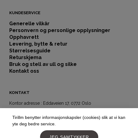
KUNDESERVICE
Generelle vilkår
Personvern og personlige opplysninger
Opphavrett
Levering, bytte & retur
Størrelsesguide
Returskjema
Bruk og stell av ull og silke
Kontakt oss
KONTAKT
Kontor adresse : Eddaveien 17, 0772 Oslo
Showroom-butikk:
Tirillm benytter informasjonskapsler (cookies) slik at vi kan
Hegdehaugsveien 5b
yte deg bedre service.
0352 Oslo
Telefon:
+4797177477
JEG SAMTYKKER