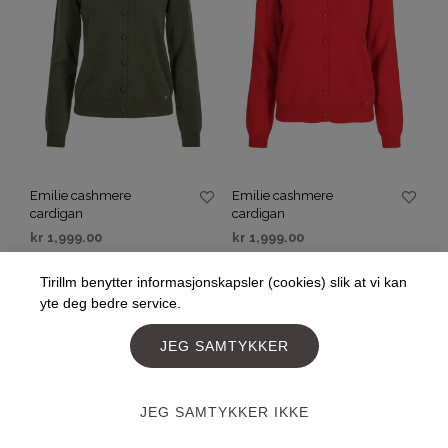
Emilie cashmere
Emilie cashmere
cardigan
cardigan
kr
1,999.00
kr
1,999.00
VELG ALTERNATIV
VELG ALTERNATIV
Tirillm benytter informasjonskapsler (cookies) slik at vi kan
yte deg bedre service.
JEG SAMTYKKER
JEG SAMTYKKER IKKE