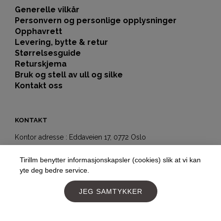
Generelle vilkår
Personvern og personlige opplysninger
Opphavrett
Levering, bytte & retur
Størrelsesguide
Returskjema
Bruk og stell av ull og silke
Kontakt oss
KONTAKT
Kontor adresse : Eddaveien 17, 0772 Oslo
Showroom-butikk:
Tirillm benytter informasjonskapsler (cookies) slik at vi kan
Hegdehaugsveien 5b
yte deg bedre service.
0352 Oslo
Telefon:
+4797177477
JEG SAMTYKKER
E-post:
post@tirillm.no