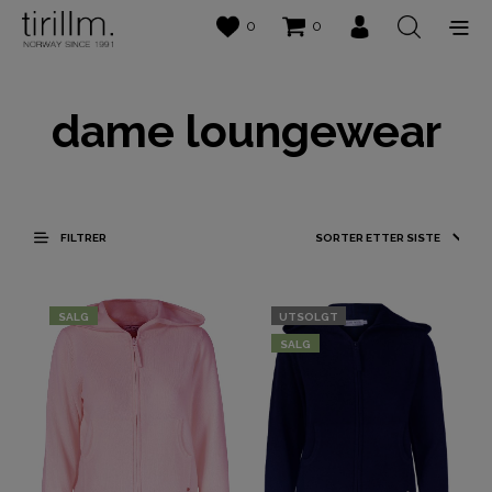
0
0
dame loungewear
FILTRER
SALG
UTSOLGT
SALG