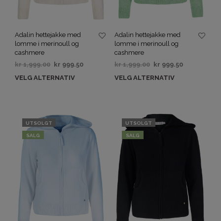
Adalin hettejakke med
Adalin hettejakke med
lomme i merinoull og
lomme i merinoull og
cashmere
cashmere
kr
1,999.00
kr
999.50
kr
1,999.00
kr
999.50
VELG ALTERNATIV
VELG ALTERNATIV
UTSOLGT
UTSOLGT
SALG
SALG