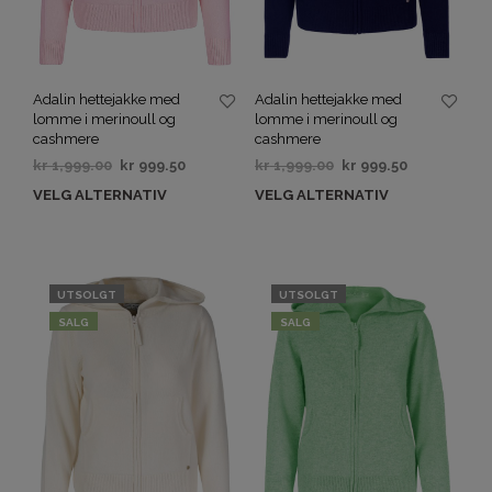
Adalin hettejakke med
Adalin hettejakke med
lomme i merinoull og
lomme i merinoull og
cashmere
cashmere
kr
1,999.00
kr
999.50
kr
1,999.00
kr
999.50
VELG ALTERNATIV
VELG ALTERNATIV
UTSOLGT
UTSOLGT
SALG
SALG