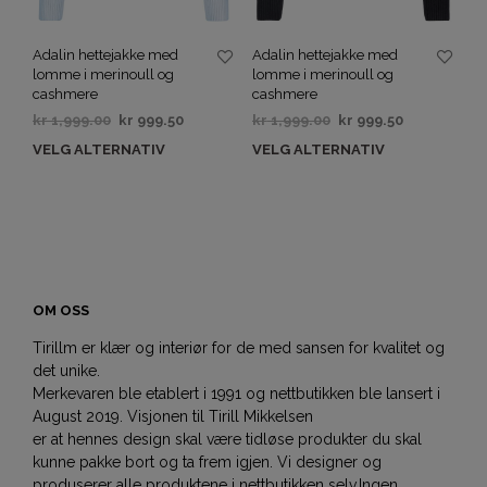
Adalin hettejakke med
Adalin hettejakke med
lomme i merinoull og
lomme i merinoull og
cashmere
cashmere
kr
1,999.00
kr
999.50
kr
1,999.00
kr
999.50
VELG ALTERNATIV
VELG ALTERNATIV
OM OSS
Tirillm er klær og interiør for de med sansen for kvalitet og
det unike.
Merkevaren ble etablert i 1991 og nettbutikken ble lansert i
August 2019. Visjonen til Tirill Mikkelsen
er at hennes design skal være tidløse produkter du skal
kunne pakke bort og ta frem igjen. Vi designer og
produserer alle produktene i nettbutikken selv.Ingen