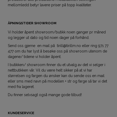
mellomledd betyr lavere priser på topp kvaliteter.
ÅPNINGSTIDER SHOWROOM
Vi holder åpent showroom/butikk noen ganger pr måned
og legger ut dato og tid noen dager på forhånd.
Send oss gjerne en mail på tirill@tirillm.no eller ring 971 77
477 om du har lyst å besøke oss på showroom utenom de
dagene/ tidene vi holder åpent.
I butikken/ showroom finner du et utvalg av det vi selger i
nettbutikken vår. Vil du være helt sikker på at vi har
størrelsen og fargen du ønsker kan du sende oss en mail
eller sms med navn på modellen + str og farge så tar vi det
med fra lageret.
Du finner selvsagt også mange gode tilbud!
KUNDESERVICE