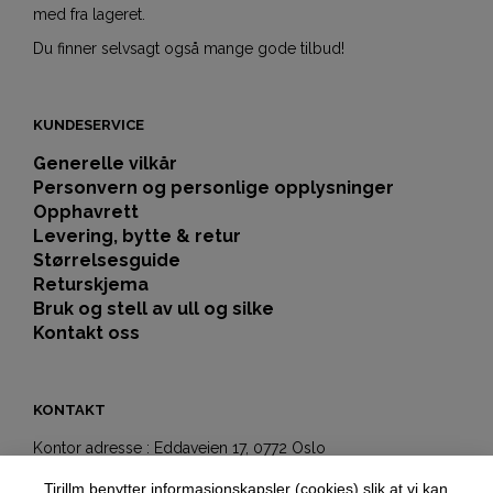
med fra lageret.
Du finner selvsagt også mange gode tilbud!
KUNDESERVICE
Generelle vilkår
Personvern og personlige opplysninger
Opphavrett
Levering, bytte & retur
Størrelsesguide
Returskjema
Bruk og stell av ull og silke
Kontakt oss
KONTAKT
Kontor adresse : Eddaveien 17, 0772 Oslo
Showroom-butikk:
Tirillm benytter informasjonskapsler (cookies) slik at vi kan