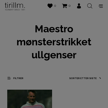
0
0
Maestro
mønsterstrikket
ullgenser
FILTRER