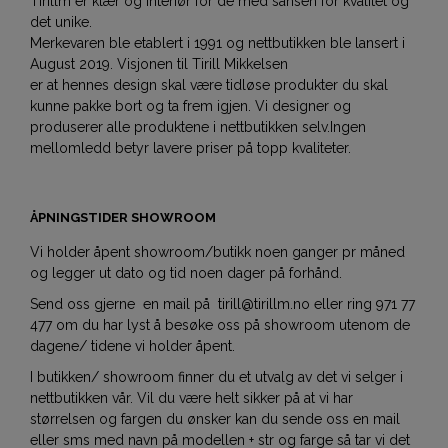
Tirillm er klær og interiør for de med sansen for kvalitet og
det unike.
Merkevaren ble etablert i 1991 og nettbutikken ble lansert i
August 2019. Visjonen til Tirill Mikkelsen
er at hennes design skal være tidløse produkter du skal
kunne pakke bort og ta frem igjen. Vi designer og
produserer alle produktene i nettbutikken selv.Ingen
mellomledd betyr lavere priser på topp kvaliteter.
ÅPNINGSTIDER SHOWROOM
Vi holder åpent showroom/butikk noen ganger pr måned
og legger ut dato og tid noen dager på forhånd.
Send oss gjerne en mail på tirill@tirillm.no eller ring 971 77
477 om du har lyst å besøke oss på showroom utenom de
dagene/ tidene vi holder åpent.
I butikken/ showroom finner du et utvalg av det vi selger i
nettbutikken vår. Vil du være helt sikker på at vi har
størrelsen og fargen du ønsker kan du sende oss en mail
eller sms med navn på modellen + str og farge så tar vi det