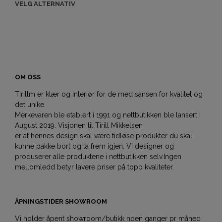
VELG ALTERNATIV
OM OSS
Tirillm er klær og interiør for de med sansen for kvalitet og
det unike.
Merkevaren ble etablert i 1991 og nettbutikken ble lansert i
August 2019. Visjonen til Tirill Mikkelsen
er at hennes design skal være tidløse produkter du skal
kunne pakke bort og ta frem igjen. Vi designer og
produserer alle produktene i nettbutikken selv.Ingen
mellomledd betyr lavere priser på topp kvaliteter.
ÅPNINGSTIDER SHOWROOM
Vi holder åpent showroom/butikk noen ganger pr måned