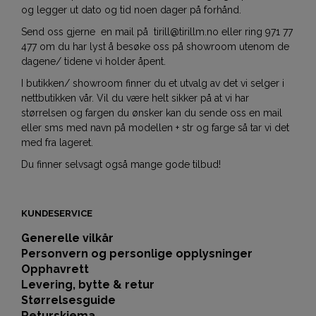
og legger ut dato og tid noen dager på forhånd.
Send oss gjerne en mail på tirill@tirillm.no eller ring 971 77
477 om du har lyst å besøke oss på showroom utenom de
dagene/ tidene vi holder åpent.
I butikken/ showroom finner du et utvalg av det vi selger i
nettbutikken vår. Vil du være helt sikker på at vi har
størrelsen og fargen du ønsker kan du sende oss en mail
eller sms med navn på modellen + str og farge så tar vi det
med fra lageret.
Du finner selvsagt også mange gode tilbud!
KUNDESERVICE
Generelle vilkår
Personvern og personlige opplysninger
Opphavrett
Levering, bytte & retur
Størrelsesguide
Returskjema