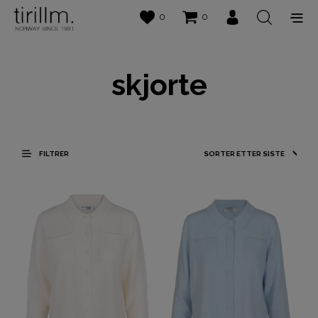
0
0
skjorte
FILTRER