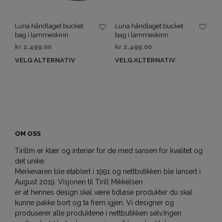
Luna håndlaget bucket
Luna håndlaget bucket
bag i lammeskinn
bag i lammeskinn
kr
2,499.00
kr
2,499.00
VELG ALTERNATIV
VELG ALTERNATIV
OM OSS
Tirillm er klær og interiør for de med sansen for kvalitet og
det unike.
Merkevaren ble etablert i 1991 og nettbutikken ble lansert i
August 2019. Visjonen til Tirill Mikkelsen
er at hennes design skal være tidløse produkter du skal
kunne pakke bort og ta frem igjen. Vi designer og
produserer alle produktene i nettbutikken selv.Ingen