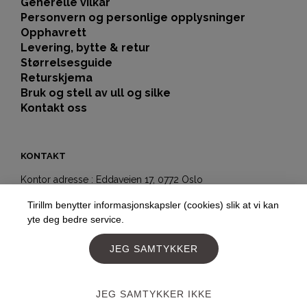
Generelle vilkår
Personvern og personlige opplysninger
Opphavrett
Levering, bytte & retur
Størrelsesguide
Returskjema
Bruk og stell av ull og silke
Kontakt oss
KONTAKT
Kontor adresse : Eddaveien 17, 0772 Oslo
Showroom-butikk:
Tirillm benytter informasjonskapsler (cookies) slik at vi kan
Hegdehaugsveien 5b
yte deg bedre service.
0352 Oslo
JEG SAMTYKKER
Telefon:
+4797177477
E-post:
post@tirillm.no
JEG SAMTYKKER IKKE