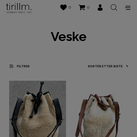
0
0
Veske
FILTRER