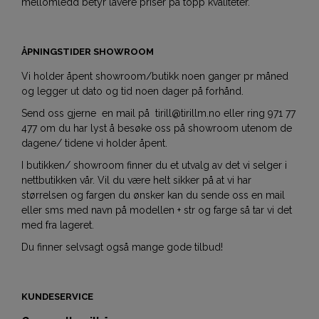
mellomledd betyr lavere priser på topp kvaliteter.
ÅPNINGSTIDER SHOWROOM
Vi holder åpent showroom/butikk noen ganger pr måned
og legger ut dato og tid noen dager på forhånd.
Send oss gjerne en mail på tirill@tirillm.no eller ring 971 77
477 om du har lyst å besøke oss på showroom utenom de
dagene/ tidene vi holder åpent.
I butikken/ showroom finner du et utvalg av det vi selger i
nettbutikken vår. Vil du være helt sikker på at vi har
størrelsen og fargen du ønsker kan du sende oss en mail
eller sms med navn på modellen + str og farge så tar vi det
med fra lageret.
Du finner selvsagt også mange gode tilbud!
KUNDESERVICE