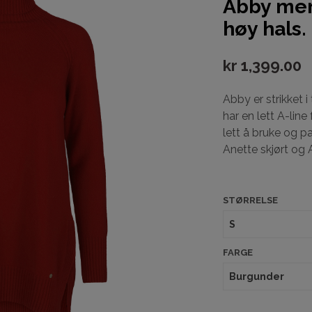
Abby mer
høy hals.
kr
1,399.00
Abby er strikket 
har en lett A-line
lett å bruke og pa
Anette skjørt og
STØRRELSE
FARGE