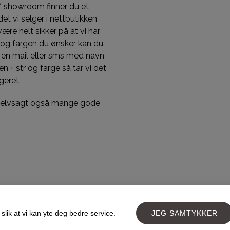
/ showroom finner du et
et vi selger i nettbutikken
 være helt sikker på at vi har
 og fargen du ønsker kan du
 en mail eller sms med navn
n + str og farge så tar vi det
geret.
 selvsagt også mange gode
Designed and developed by
PageLook.no
slik at vi kan yte deg bedre service.
JEG SAMTYKKER