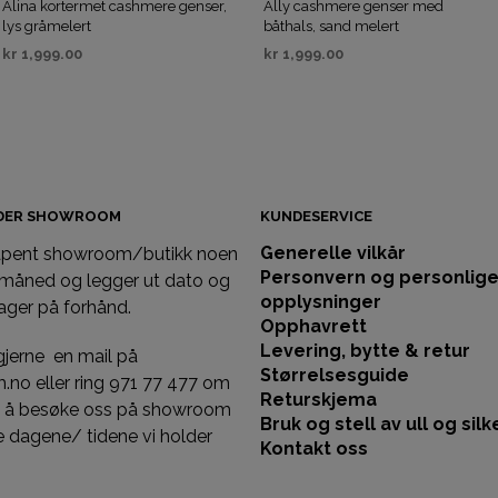
Alina kortermet cashmere genser,
Ally cashmere genser med
lys gråmelert
båthals, sand melert
kr
1,999.00
kr
1,999.00
VELG ALTERNATIV
VELG ALTERNATIV
IDER SHOWROOM
KUNDESERVICE
Generelle vilkår
 åpent showroom/butikk noen
Personvern og personlig
 måned og legger ut dato og
opplysninger
ager på forhånd.
Opphavrett
Levering, bytte & retur
gjerne en mail på
Størrelsesguide
llm.no eller ring 971 77 477 om
Returskjema
st å besøke oss på showroom
Bruk og stell av ull og silk
 dagene/ tidene vi holder
Kontakt oss