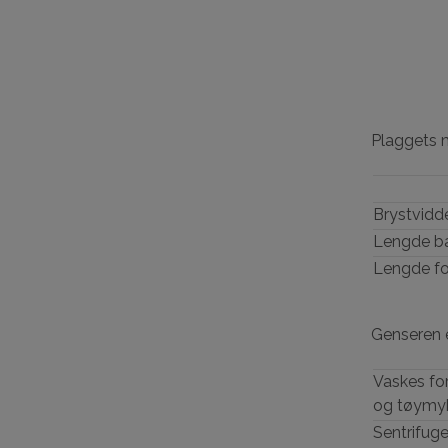
Plaggets 
Brystvidd
Lengde b
Lengde fo
Genseren er
Vaskes for
og tøymyk
Sentrifuge