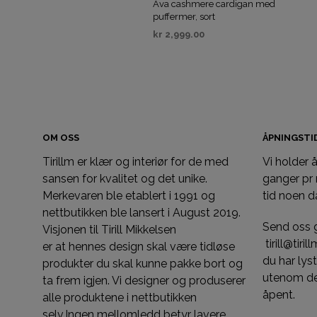
Ava cashmere cardigan med
puffermer, sort
kr
2,999.00
VELG ALTERNATIV
OM OSS
ÅPNINGST
Tirillm er klær og interiør for de med
Vi holder
sansen for kvalitet og det unike.
ganger pr
Merkevaren ble etablert i 1991 og
tid noen d
nettbutikken ble lansert i August 2019.
Send oss 
Visjonen til Tirill Mikkelsen
tirill@tiri
er at hennes design skal være tidløse
du har ly
produkter du skal kunne pakke bort og
utenom de
ta frem igjen. Vi designer og produserer
åpent.
alle produktene i nettbutikken
selv.Ingen mellomledd betyr lavere