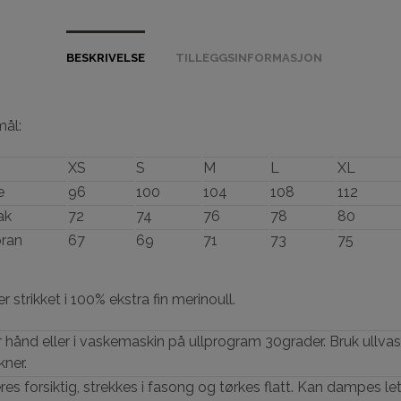
BESKRIVELSE
TILLEGGSINFORMASJON
mål:
XS
S
M
L
XL
e
96
100
104
108
112
ak
72
74
76
78
80
ran
67
69
71
73
75
 strikket i 100% ekstra fin merinoull.
 hånd eller i vaskemaskin på ullprogram 30grader. Bruk ullv
ner.
res forsiktig, strekkes i fasong og tørkes flatt. Kan dampes le