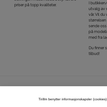
I butikken
priser på topp kvaliteter.
utvalg av d
vår. Vil du
størrelsen
sende oss
på modelle
med fra la
Du finner
tilbud!
Tirillm benytter informasjonskapsler (cookies) 