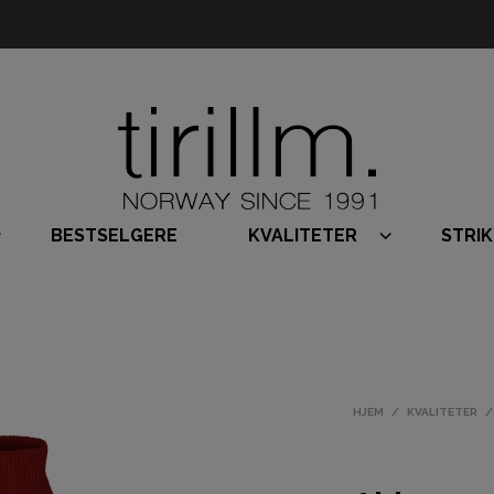
BESTSELGERE
KVALITETER
STRI
HJEM
/
KVALITETER
/