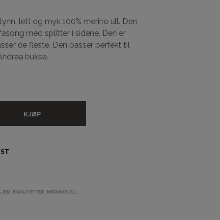
A
N
i tynn, lett og myk 100% merino ull. Den
D
 fasong med splitter i sidene. Den er
L
E
sser de fleste. Den passer perfekt til
K
 Andrea bukse.
U
R
V
E
N
.
KJØP
IST
LÆR
,
KVALITETER
,
MERINOULL