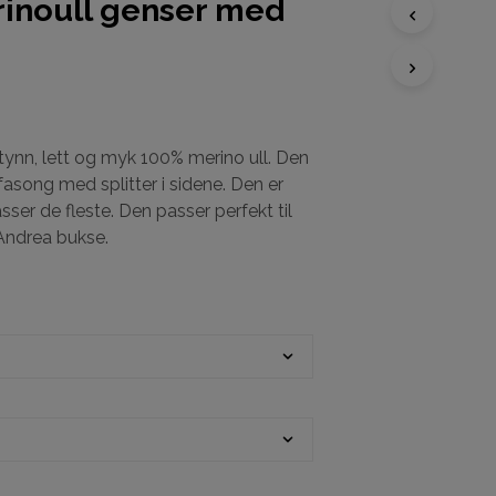
inoull genser med
D
U
H
A
R
i tynn, lett og myk 100% merino ull. Den
I
 fasong med splitter i sidene. Den er
N
sser de fleste. Den passer perfekt til
G
E
 Andrea bukse.
N
P
R
O
D
U
K
T
E
R
I
H