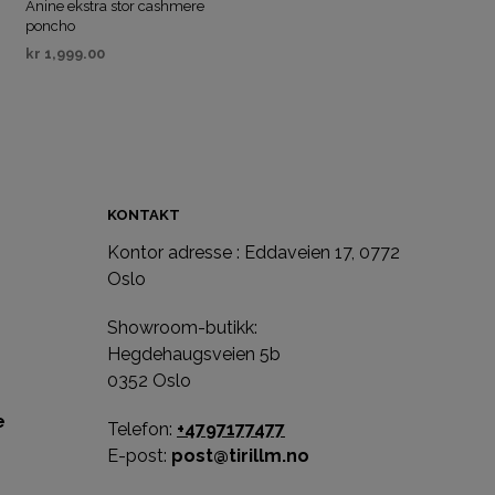
Anine ekstra stor cashmere
poncho
kr
1,999.00
VELG ALTERNATIV
KONTAKT
Kontor adresse : Eddaveien 17, 0772
e
Oslo
Showroom-butikk:
Hegdehaugsveien 5b
0352 Oslo
e
Telefon:
+4797177477
E-post:
post@tirillm.no