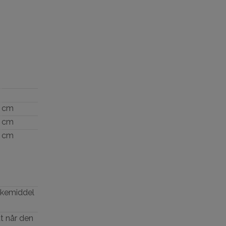
cm
cm
cm
askemiddel
tt når den