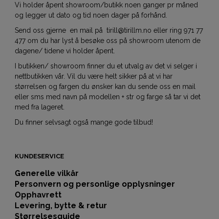
Vi holder åpent showroom/butikk noen ganger pr måned
og legger ut dato og tid noen dager på forhånd.
Send oss gjerne en mail på tirill@tirillm.no eller ring 971 77
477 om du har lyst å besøke oss på showroom utenom de
dagene/ tidene vi holder åpent.
I butikken/ showroom finner du et utvalg av det vi selger i
nettbutikken vår. Vil du være helt sikker på at vi har
størrelsen og fargen du ønsker kan du sende oss en mail
eller sms med navn på modellen + str og farge så tar vi det
med fra lageret.
Du finner selvsagt også mange gode tilbud!
KUNDESERVICE
Generelle vilkår
Personvern og personlige opplysninger
Opphavrett
Levering, bytte & retur
Størrelsesguide