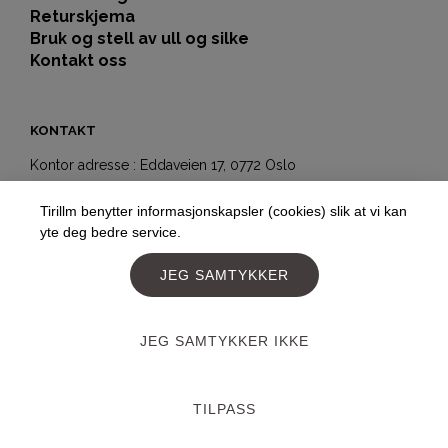
Returskjema
Bruk og stell av ull og silke
Kontakt oss
KONTAKT
Kontor adresse : Eddaveien 17, 0772 Oslo
Showroom-butikk:
Tirillm benytter informasjonskapsler (cookies) slik at vi kan
Hegdehaugsveien 5b
yte deg bedre service.
0352 Oslo
Telefon:
+4797177477
JEG SAMTYKKER
E-post:
post@tirillm.no
JEG SAMTYKKER IKKE
Designed and developed by
PageLook.no
TILPASS