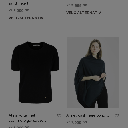
sandmelert.
kr
2,999.00
kr
1,999.00
VELG ALTERNATIV
VELG ALTERNATIV
Alina kortermet
Anneli cashmere poncho
cashmere genser, sort
kr
1,999.00
kr
1,999.00