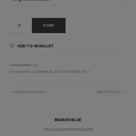
KJØP
ADD TO WISHLIST
VARENUMMER:
I/A
KATEGORIER:
CASHMERE
,
KLÆR
,
KVALITETER
,
VEST
PREVIOUS PRODUCT
NEXT PRODUCT
BESKRIVELSE
TILLEGGSINFORMASJON