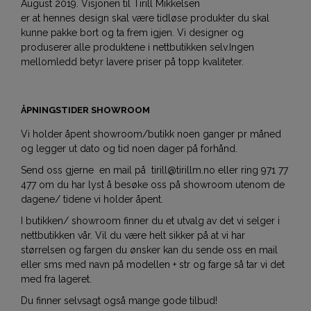
August 2019. Visjonen til Tirill Mikkelsen
er at hennes design skal være tidløse produkter du skal
kunne pakke bort og ta frem igjen. Vi designer og
produserer alle produktene i nettbutikken selv.Ingen
mellomledd betyr lavere priser på topp kvaliteter.
ÅPNINGSTIDER SHOWROOM
Vi holder åpent showroom/butikk noen ganger pr måned
og legger ut dato og tid noen dager på forhånd.
Send oss gjerne en mail på tirill@tirillm.no eller ring 971 77
477 om du har lyst å besøke oss på showroom utenom de
dagene/ tidene vi holder åpent.
I butikken/ showroom finner du et utvalg av det vi selger i
nettbutikken vår. Vil du være helt sikker på at vi har
størrelsen og fargen du ønsker kan du sende oss en mail
eller sms med navn på modellen + str og farge så tar vi det
med fra lageret.
Du finner selvsagt også mange gode tilbud!