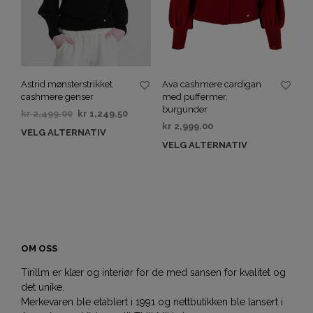
Astrid mønsterstrikket
Ava cashmere cardigan
cashmere genser
med puffermer,
burgunder
kr
2,499.00
kr
1,249.50
kr
2,999.00
VELG ALTERNATIV
VELG ALTERNATIV
OM OSS
Tirillm er klær og interiør for de med sansen for kvalitet og
det unike.
Merkevaren ble etablert i 1991 og nettbutikken ble lansert i