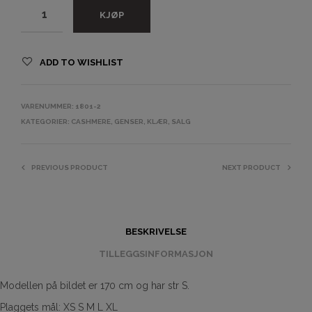
KJØP
ADD TO WISHLIST
VARENUMMER:
1801-2
KATEGORIER:
CASHMERE
,
GENSER
,
KLÆR
,
SALG
PREVIOUS PRODUCT
NEXT PRODUCT
BESKRIVELSE
TILLEGGSINFORMASJON
Modellen på bildet er 170 cm og har str S.
Plaggets mål: XS S M L XL