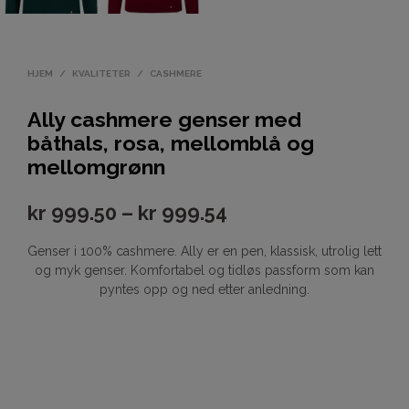
HJEM
/
KVALITETER
/
CASHMERE
Ally cashmere genser med
båthals, rosa, mellomblå og
mellomgrønn
kr
999.50
–
kr
999.54
Genser i 100% cashmere. Ally er en pen, klassisk, utrolig lett
og myk genser. Komfortabel og tidløs passform som kan
pyntes opp og ned etter anledning.