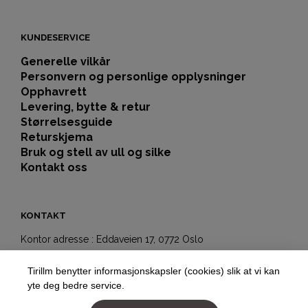
KUNDESERVICE
Generelle vilkår
Personvern og personlige opplysninger
Opphavrett
Levering, bytte & retur
Størrelsesguide
Returskjema
Bruk og stell av ull og silke
Kontakt oss
KONTAKT
Kontor adresse : Eddaveien 17, 0772 Oslo
Showroom-butikk:
Tirillm benytter informasjonskapsler (cookies) slik at vi kan
Hegdehaugsveien 5b
yte deg bedre service.
0352 Oslo