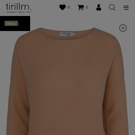
0
0
50%
SALG