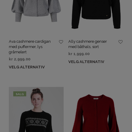
Ava cashmere cardigan
Ally cashmere genser
med puffermer, lys
med båthals, sort
gråmelert
kr
1,999.00
kr
2,999.00
VELG ALTERNATIV
VELG ALTERNATIV
SALG