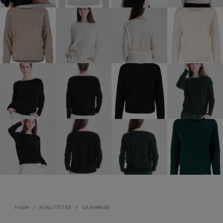
HJEM
/
KVALITETER
/
CASHMERE