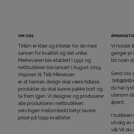
VELG ALTERNATIV
OM OSS
ÅPNINGST
Tirillm er klær og interiør for de med
Vi holder
sansen for kvalitet og det unike.
ganger pr
Merkevaren ble etablert i 1991 og
tid noen d
nettbutikken ble lansert i August 2019.
Send oss 
Visjonen til Tirill Mikkelsen
tirill@tiri
er at hennes design skal være tidløse
du har ly
produkter du skal kunne pakke bort og
utenom de
ta frem igjen. Vi designer og produserer
åpent.
alle produktene i nettbutikken
selv.Ingen mellomledd betyr lavere
I butikken
priser på topp kvaliteter.
utvalg av d
vår. Vil du