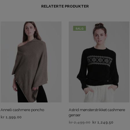
RELATERTE PRODUKTER
SALG
Anneli cashmere poncho
Astrid mønsterstrikket cashmere
genser
kr
1,999.00
kr
2,499.00
kr
1,249.50
VELG ALTERNATIV