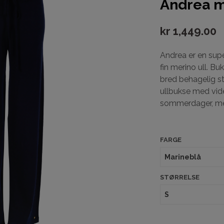
Andrea m
kr
1,449.00
Andrea er en sup
fin merino ull. B
bred behagelig str
ullbukse med vide
sommerdager, men
FARGE
STØRRELSE