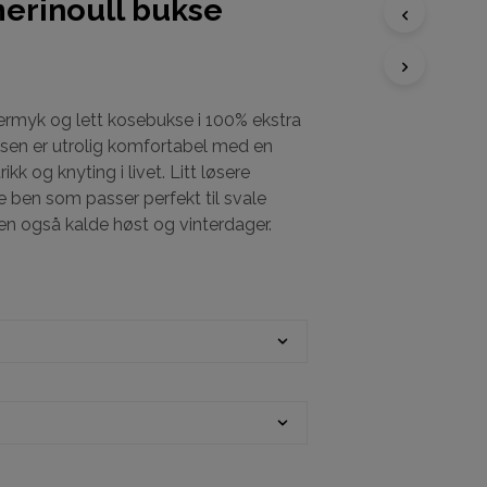
erinoull bukse
D
U
H
ermyk og lett kosebukse i 100% ekstra
A
uksen er utrolig komfortabel med en
R
I
ikk og knyting i livet. Litt løsere
N
 ben som passer perfekt til svale
G
 også kalde høst og vinterdager.
E
N
P
R
O
D
U
K
T
E
R
I
H