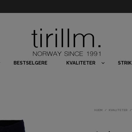
BESTSELGERE
KVALITETER
STRI
HJEM
/
KVALITETER
/