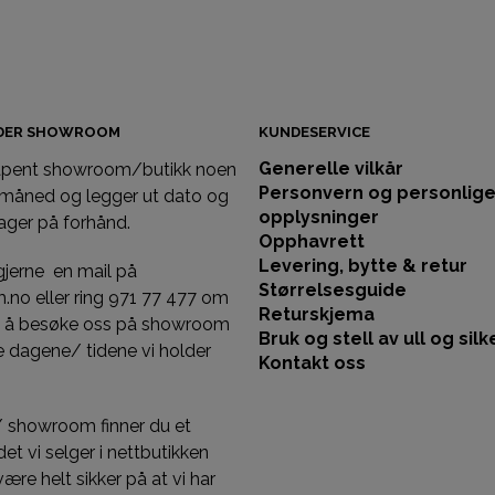
VELG ALTERNATIV
IDER SHOWROOM
KUNDESERVICE
Generelle vilkår
 åpent showroom/butikk noen
Personvern og personlig
 måned og legger ut dato og
opplysninger
ager på forhånd.
Opphavrett
Levering, bytte & retur
gjerne en mail på
Størrelsesguide
llm.no eller ring 971 77 477 om
Returskjema
st å besøke oss på showroom
Bruk og stell av ull og silk
 dagene/ tidene vi holder
Kontakt oss
/ showroom finner du et
et vi selger i nettbutikken
 være helt sikker på at vi har