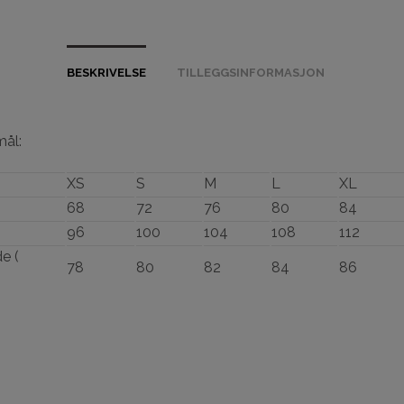
BESKRIVELSE
TILLEGGSINFORMASJON
mål:
XS
S
M
L
XL
68
72
76
80
84
96
100
104
108
112
e (
78
80
82
84
86