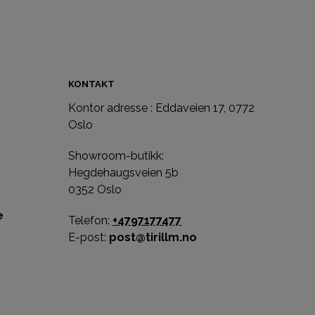
VELG ALTERNATIV
KONTAKT
Kontor adresse : Eddaveien 17, 0772
e
Oslo
Showroom-butikk:
Hegdehaugsveien 5b
0352 Oslo
e
Telefon:
+4797177477
E-post:
post@tirillm.no