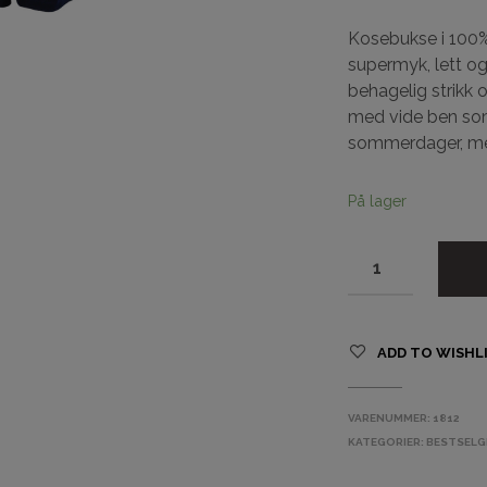
Kosebukse i 100% 
supermyk, lett o
behagelig strikk o
med vide ben som
sommerdager, men
På lager
ADD TO WISHL
VARENUMMER:
1812
KATEGORIER:
BESTSELG