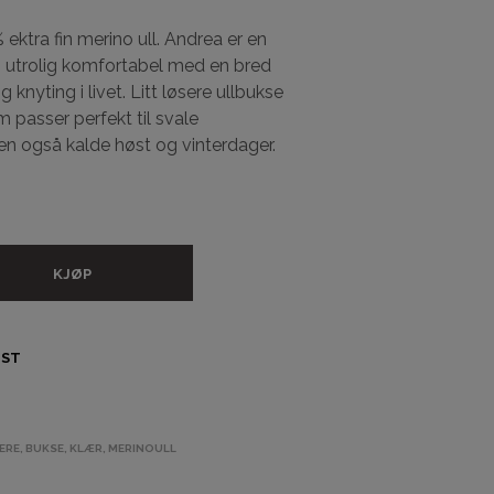
A
N
ektra fin merino ull. Andrea er en
D
g utrolig komfortabel med en bred
L
g knyting i livet. Litt løsere ullbukse
E
 passer perfekt til svale
K
U
 også kalde høst og vinterdager.
R
V
E
N
.
KJØP
IST
ERE
,
BUKSE
,
KLÆR
,
MERINOULL