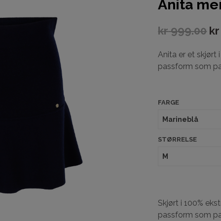
Anita mer
kr
999.00
kr
Anita er et skjørt 
passform som pas
FARGE
STØRRELSE
Skjørt i 100% ekstr
passform som pas