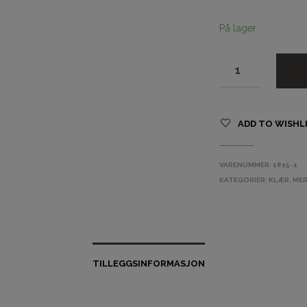
På lager
ADD TO WISHL
VARENUMMER:
1815-1
KATEGORIER:
KLÆR
,
ME
TILLEGGSINFORMASJON