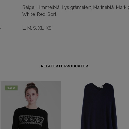
Beige
,
Himmelblå
,
Lys gråmelert
,
Marineblå
,
Mørk 
White
,
Red
,
Sort
e
L, M, S, XL, XS
RELATERTE PRODUKTER
SALG