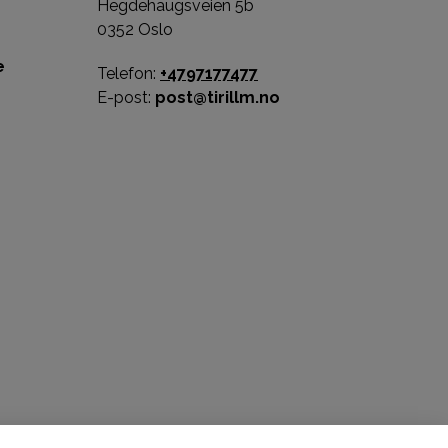
Hegdehaugsveien 5b
0352 Oslo
e
Telefon:
+4797177477
E-post:
post@tirillm.no