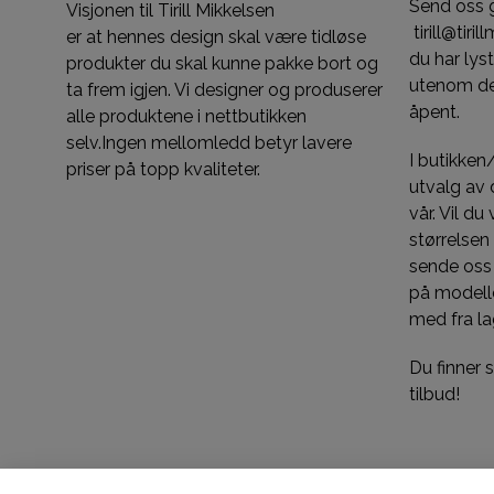
Send oss 
Visjonen til Tirill Mikkelsen
tirill@tiri
er at hennes design skal være tidløse
du har ly
produkter du skal kunne pakke bort og
utenom de
ta frem igjen. Vi designer og produserer
åpent.
alle produktene i nettbutikken
selv.Ingen mellomledd betyr lavere
I butikken
priser på topp kvaliteter.
utvalg av d
vår. Vil du
størrelsen
sende oss
på modelle
med fra la
Du finner
tilbud!