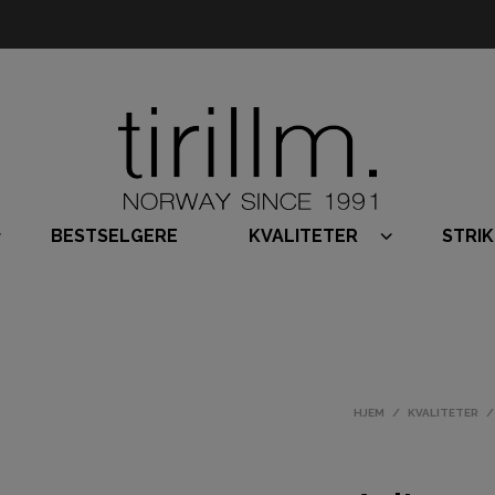
BESTSELGERE
KVALITETER
STRI
HJEM
/
KVALITETER
/