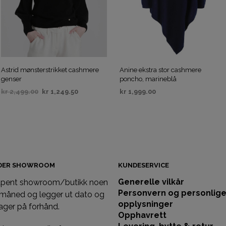
Astrid mønsterstrikket cashmere
Anine ekstra stor cashmere
genser
poncho, marineblå
kr
2,499.00
kr
1,249.50
kr
1,999.00
VELG ALTERNATIV
VELG ALTERNATIV
IDER SHOWROOM
KUNDESERVICE
Generelle vilkår
 åpent showroom/butikk noen
Personvern og personlig
 måned og legger ut dato og
opplysninger
ager på forhånd.
Opphavrett