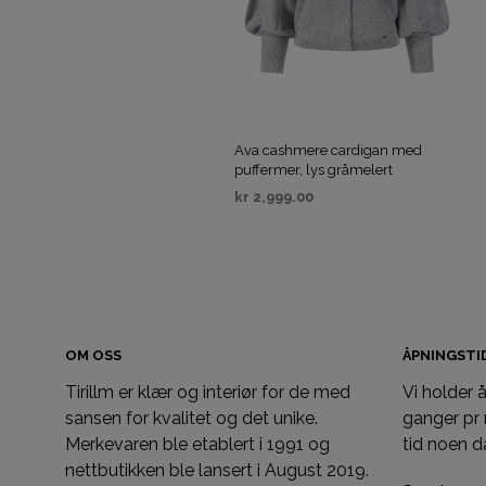
Ava cashmere cardigan med
puffermer, lys gråmelert
kr
2,999.00
VELG ALTERNATIV
OM OSS
ÅPNINGST
Tirillm er klær og interiør for de med
Vi holder
sansen for kvalitet og det unike.
ganger pr
Merkevaren ble etablert i 1991 og
tid noen d
nettbutikken ble lansert i August 2019.