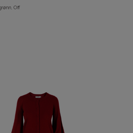
grønn
,
Off