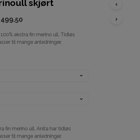
inoull skjørt
499.50
D
U
H
i 100% ekstra fin merino ull. Tidløs
A
ser til mange anledninger.
R
I
N
G
E
N
P
R
O
D
U
K
T
E
R
a fin merino ull. Anita har tidløs
I
ser til mange anledninger.
H