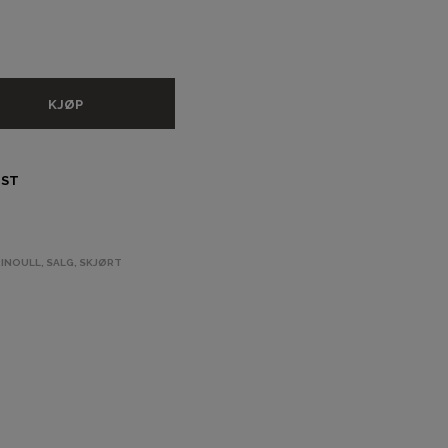
A
N
D
L
E
KJØP
K
U
R
V
IST
E
N
.
RINOULL
,
SALG
,
SKJØRT