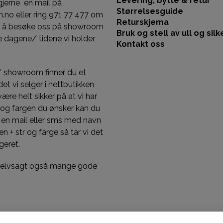
Levering, bytte & retur
gjerne en mail på
Størrelsesguide
llm.no eller ring 971 77 477 om
Returskjema
st å besøke oss på showroom
Bruk og stell av ull og silk
 dagene/ tidene vi holder
Kontakt oss
/ showroom finner du et
et vi selger i nettbutikken
 være helt sikker på at vi har
 og fargen du ønsker kan du
 en mail eller sms med navn
n + str og farge så tar vi det
geret.
 selvsagt også mange gode