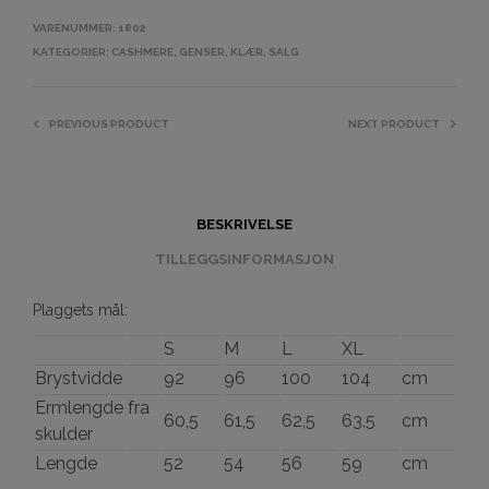
VARENUMMER:
1802
KATEGORIER:
CASHMERE
,
GENSER
,
KLÆR
,
SALG
PREVIOUS PRODUCT
NEXT PRODUCT
BESKRIVELSE
TILLEGGSINFORMASJON
Plaggets mål:
S
M
L
XL
Brystvidde
92
96
100
104
cm
Ermlengde fra
60,5
61,5
62,5
63,5
cm
skulder
Lengde
52
54
56
59
cm