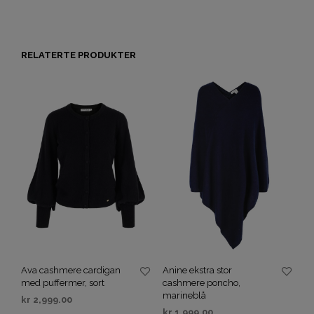
RELATERTE PRODUKTER
Ava cashmere cardigan
Anine ekstra stor
med puffermer, sort
cashmere poncho,
marineblå
kr
2,999.00
kr
1,999.00