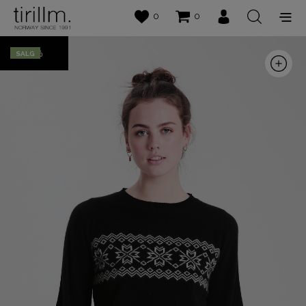
0
0
50%
SALG