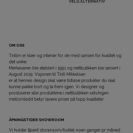
VELG ALTERNATIV
OM OSS
Tirillm er klær og interiør for de med sansen for kvalitet og
det unike.
Merkevaren ble etablert i 1991 og nettbutikken ble lansert i
August 2019. Visjonen til Tirill Mikkelsen
er at hennes design skal være tidløse produkter du skal
kunne pakke bort og ta frem igjen. Vi designer og
produserer alle produktene i nettbutikken selv.Ingen
mellomledd betyr lavere priser på topp kvaliteter.
ÅPNINGSTIDER SHOWROOM
Vi holder åpent showroom/butikk noen ganger pr måned