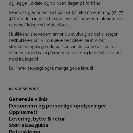
og legger ut dato og tid noen dager på forhånd.
Send oss gjerne en mail på tirill@tirillm.no eller ring 971 77
477 om du har lyst å besøke oss på showroom utenom de
dagene/ tidene vi holder åpent.
I butikken/ showroom finner du et utvalg av det vi selger i
nettbutikken vår. Vil du være helt sikker på at vi har
størrelsen og fargen du ønsker kan du sende oss en mail
eller sms med navn på modellen + str og farge så tar vi det
med fra lageret.
Du finner selvsagt også mange gode tilbud!
KUNDESERVICE
Generelle vilkår
Personvern og personlige opplysninger
Opphavrett
Levering, bytte & retur
Størrelsesguide
Returskjema