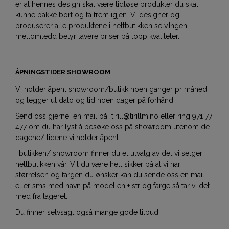
er at hennes design skal være tidløse produkter du skal
kunne pakke bort og ta frem igjen. Vi designer og
produserer alle produktene i nettbutikken selv.Ingen
mellomledd betyr lavere priser på topp kvaliteter.
ÅPNINGSTIDER SHOWROOM
Vi holder åpent showroom/butikk noen ganger pr måned
og legger ut dato og tid noen dager på forhånd.
Send oss gjerne en mail på tirill@tirillm.no eller ring 971 77
477 om du har lyst å besøke oss på showroom utenom de
dagene/ tidene vi holder åpent.
I butikken/ showroom finner du et utvalg av det vi selger i
nettbutikken vår. Vil du være helt sikker på at vi har
størrelsen og fargen du ønsker kan du sende oss en mail
eller sms med navn på modellen + str og farge så tar vi det
med fra lageret.
Du finner selvsagt også mange gode tilbud!