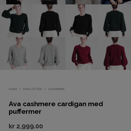
HJEM
/
KVALITETER
/
CASHMERE
Ava cashmere cardigan med
puffermer
kr
2,999.00