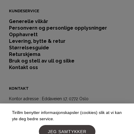
KUNDESERVICE
Generelle vilkår
Personvern og personlige opplysninger
Opphavrett
Levering, bytte & retur
Størrelsesguide
Returskjema
Bruk og stell av ull og silke
Kontakt oss
KONTAKT
Kontor adresse : Eddaveien 17, 0772 Oslo
Showroom-butikk:
Tirillm benytter informasjonskapsler (cookies) slik at vi kan
Hegdehaugsveien 5b
yte deg bedre service.
0352 Oslo
Telefon:
+4797177477
JEG SAMTYKKER