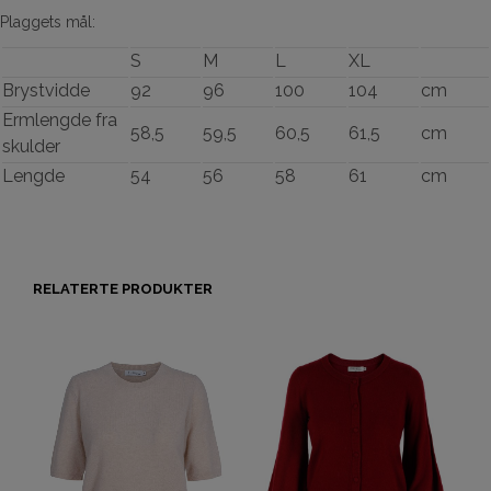
Plaggets mål:
S
M
L
XL
Brystvidde
92
96
100
104
cm
Ermlengde fra
58,5
59,5
60,5
61,5
cm
skulder
Lengde
54
56
58
61
cm
RELATERTE PRODUKTER