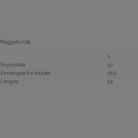
Plaggets mål:
S
Brystvidde
92
Ermlengde fra skulder
58,5
Lengde
54