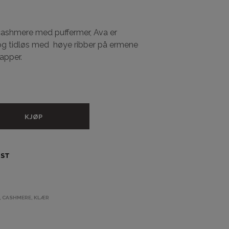
A
N
D
cashmere med puffermer, Ava er
L
k og tidløs med høye ribber på ermene
E
K
apper.
U
R
V
E
N
.
KJØP
IST
,
CASHMERE
,
KLÆR