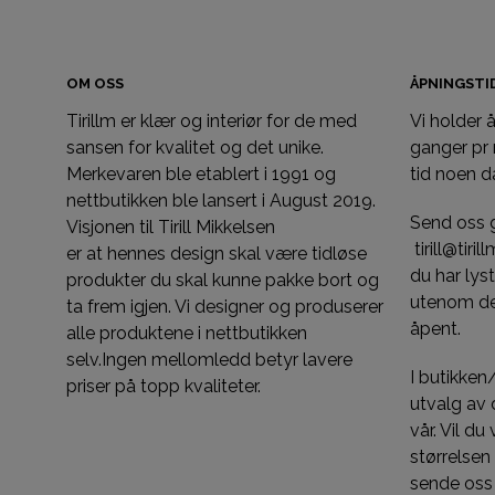
OM OSS
ÅPNINGST
Tirillm er klær og interiør for de med
Vi holder
sansen for kvalitet og det unike.
ganger pr
Merkevaren ble etablert i 1991 og
tid noen d
nettbutikken ble lansert i August 2019.
Send oss 
Visjonen til Tirill Mikkelsen
tirill@tiri
er at hennes design skal være tidløse
du har ly
produkter du skal kunne pakke bort og
utenom de
ta frem igjen. Vi designer og produserer
åpent.
alle produktene i nettbutikken
selv.Ingen mellomledd betyr lavere
I butikken
priser på topp kvaliteter.
utvalg av d
vår. Vil du
størrelsen
sende oss