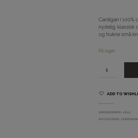
Cardigan i 100% 
nydelig, klassis
og trukne små kn
På lager
ADD TO WISHL
VARENUMMER:
1803
KATEGORIER:
CARDIGAN