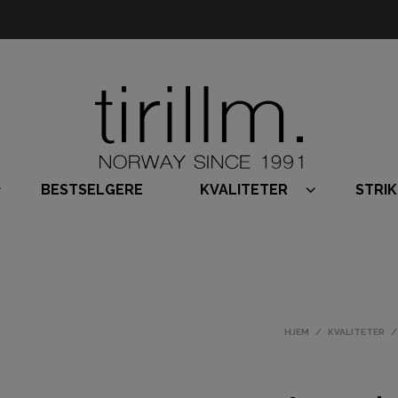
BESTSELGERE
KVALITETER
STRI
HJEM
/
KVALITETER
/