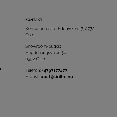
KONTAKT
Kontor adresse : Eddaveien 17, 0772
e
Oslo
Showroom-butikk:
Hegdehaugsveien 5b
0352 Oslo
e
Telefon:
+4797177477
E-post:
post@tirillm.no