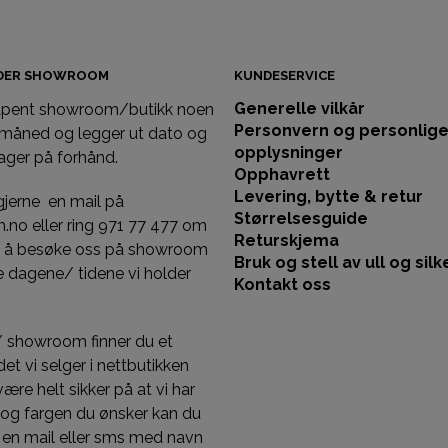
IDER SHOWROOM
KUNDESERVICE
Generelle vilkår
 åpent showroom/butikk noen
Personvern og personlig
 måned og legger ut dato og
opplysninger
ager på forhånd.
Opphavrett
Levering, bytte & retur
gjerne en mail på
Størrelsesguide
llm.no eller ring 971 77 477 om
Returskjema
st å besøke oss på showroom
Bruk og stell av ull og silk
 dagene/ tidene vi holder
Kontakt oss
/ showroom finner du et
et vi selger i nettbutikken
 være helt sikker på at vi har
 og fargen du ønsker kan du
 en mail eller sms med navn