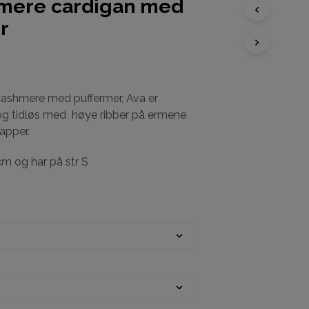
mere cardigan med
r
D
U
H
A
R
cashmere med puffermer, Ava er
I
k og tidløs med høye ribber på ermene
N
apper.
G
E
N
cm og har på str S
P
R
O
D
U
K
T
E
R
I
H