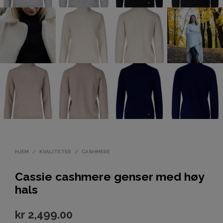
HJEM
/
KVALITETER
/
CASHMERE
Cassie cashmere genser med høy
hals
kr
2,499.00