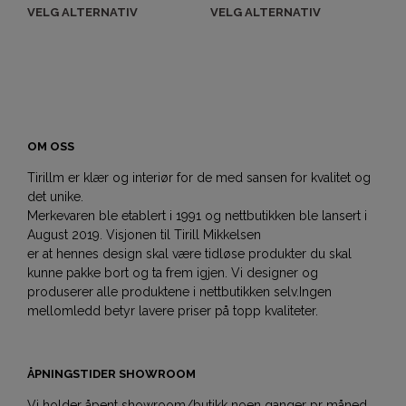
VELG ALTERNATIV
VELG ALTERNATIV
OM OSS
Tirillm er klær og interiør for de med sansen for kvalitet og
det unike.
Merkevaren ble etablert i 1991 og nettbutikken ble lansert i
August 2019. Visjonen til Tirill Mikkelsen
er at hennes design skal være tidløse produkter du skal
kunne pakke bort og ta frem igjen. Vi designer og
produserer alle produktene i nettbutikken selv.Ingen
mellomledd betyr lavere priser på topp kvaliteter.
ÅPNINGSTIDER SHOWROOM
Vi holder åpent showroom/butikk noen ganger pr måned