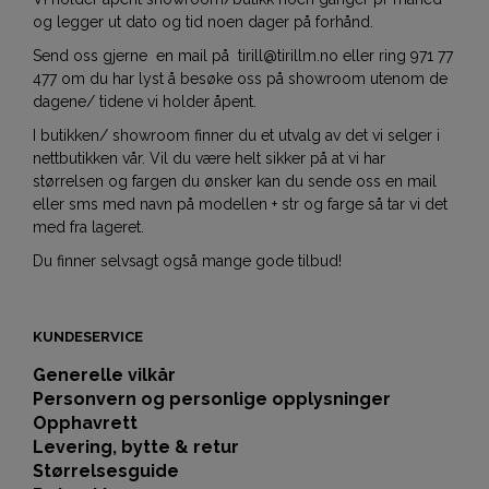
og legger ut dato og tid noen dager på forhånd.
Send oss gjerne en mail på tirill@tirillm.no eller ring 971 77
477 om du har lyst å besøke oss på showroom utenom de
dagene/ tidene vi holder åpent.
I butikken/ showroom finner du et utvalg av det vi selger i
nettbutikken vår. Vil du være helt sikker på at vi har
størrelsen og fargen du ønsker kan du sende oss en mail
eller sms med navn på modellen + str og farge så tar vi det
med fra lageret.
Du finner selvsagt også mange gode tilbud!
KUNDESERVICE
Generelle vilkår
Personvern og personlige opplysninger
Opphavrett
Levering, bytte & retur
Størrelsesguide