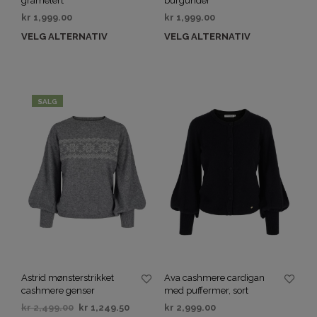
gråmelert
burgunder
kr
1,999.00
kr
1,999.00
VELG ALTERNATIV
VELG ALTERNATIV
SALG
Astrid mønsterstrikket
Ava cashmere cardigan
cashmere genser
med puffermer, sort
kr
2,499.00
kr
1,249.50
kr
2,999.00