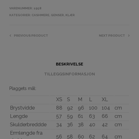
VARENUMMER:
1958
KATEGORIER:
CASHMERE
,
GENSER
,
KLÆR
PREVIOUS PRODUCT
NEXT PRODUCT
BESKRIVELSE
TILLEGGSINFORMASJON
Plaggets mål:
XS
S
M
L
XL
Brystvidde
88
92
96
100
104
cm
Lengde
57
59
61
63
66
cm
Skulderbreddde
34
36
38
40
42
cm
Ermlengde fra
56
58
60
62
64
cm