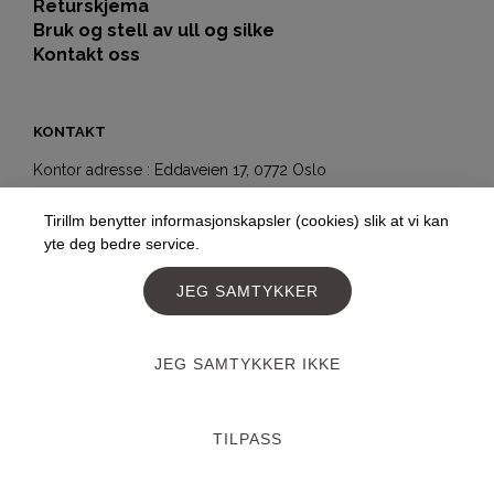
Returskjema
Bruk og stell av ull og silke
Kontakt oss
KONTAKT
Kontor adresse : Eddaveien 17, 0772 Oslo
Showroom-butikk:
Tirillm benytter informasjonskapsler (cookies) slik at vi kan
Hegdehaugsveien 5b
yte deg bedre service.
0352 Oslo
Telefon:
+4797177477
JEG SAMTYKKER
E-post:
post@tirillm.no
JEG SAMTYKKER IKKE
Designed and developed by
PageLook.no
TILPASS