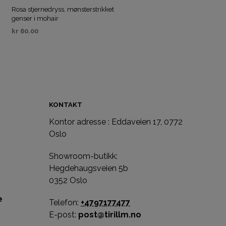
Rosa stjernedryss, mønsterstrikket
genser i mohair
kr
60.00
KJØP
KONTAKT
Kontor adresse : Eddaveien 17, 0772
e
Oslo
Showroom-butikk:
Hegdehaugsveien 5b
0352 Oslo
e
Telefon:
+4797177477
E-post:
post@tirillm.no