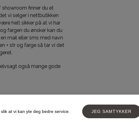
/ showroom finner du et
et vi selger i nettbutikken
 være helt sikker på at vi har
 og fargen du ønsker kan du
 en mail eller sms med navn
n + str og farge så tar vi det
geret.
 selvsagt også mange gode
slik at vi kan yte deg bedre service.
JEG SAMTYKKER
Designed and developed by
PageLook.no