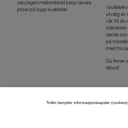
selv.Ingen mellomledd betyr lavere
I butikken
priser på topp kvaliteter.
utvalg av d
vår. Vil du
størrelsen
sende oss
på modelle
med fra la
Du finner
tilbud!
Tirillm benytter informasjonskapsler (cookies) 