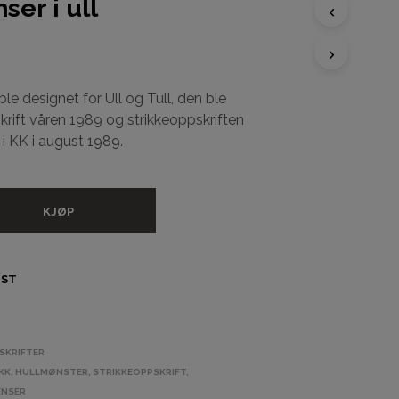
ser i ull
D
U
H
e designet for Ull og Tull, den ble
A
rift våren 1989 og strikkeoppskriften
R
I
 i KK i august 1989.
N
G
E
N
KJØP
P
R
O
D
IST
U
K
T
E
SKRIFTER
R
KK
,
HULLMØNSTER
,
STRIKKEOPPSKRIFT
,
I
H
ENSER