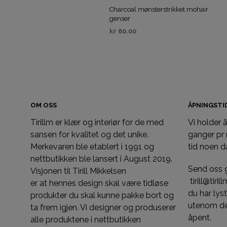
Charcoal mønsterstrikket mohair
genser
kr
60.00
KJØP
OM OSS
ÅPNINGST
Tirillm er klær og interiør for de med
Vi holder
sansen for kvalitet og det unike.
ganger pr
Merkevaren ble etablert i 1991 og
tid noen d
nettbutikken ble lansert i August 2019.
Send oss 
Visjonen til Tirill Mikkelsen
tirill@tiri
er at hennes design skal være tidløse
du har ly
produkter du skal kunne pakke bort og
utenom de
ta frem igjen. Vi designer og produserer
åpent.
alle produktene i nettbutikken