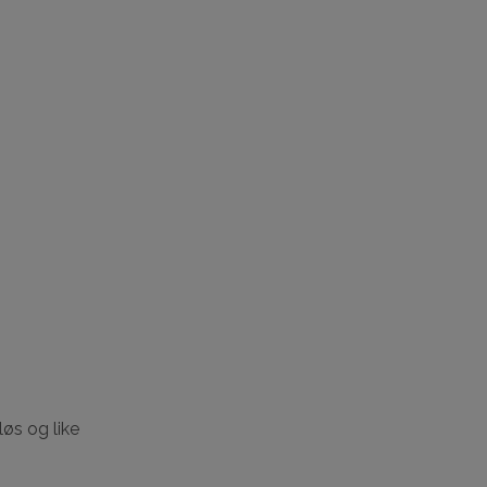
A
N
D
L
E
K
U
R
V
E
N
.
løs og like