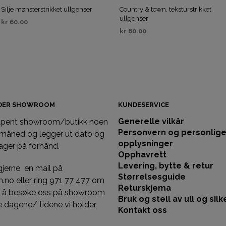
Silje mønsterstrikket ullgenser
Country & town, teksturstrikket
ullgenser
kr
60.00
kr
60.00
KJØP
KJØP
IDER SHOWROOM
KUNDESERVICE
Generelle vilkår
 åpent showroom/butikk noen
Personvern og personlig
 måned og legger ut dato og
opplysninger
ager på forhånd.
Opphavrett
Levering, bytte & retur
gjerne en mail på
Størrelsesguide
llm.no eller ring 971 77 477 om
Returskjema
st å besøke oss på showroom
Bruk og stell av ull og silk
 dagene/ tidene vi holder
Kontakt oss