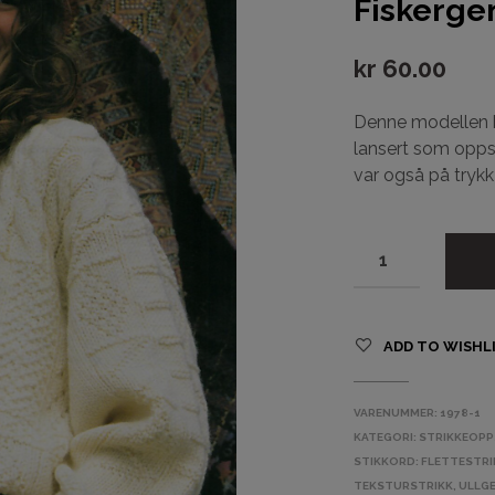
Fiskergen
kr
60.00
Denne modellen bl
lansert som oppsk
var også på trykk
ADD TO WISHL
VARENUMMER:
1978-1
KATEGORI:
STRIKKEOPP
STIKKORD:
FLETTESTRI
TEKSTURSTRIKK
,
ULLG