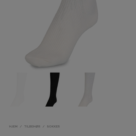
HJEM
/
TILBEHØR
/
SOKKER