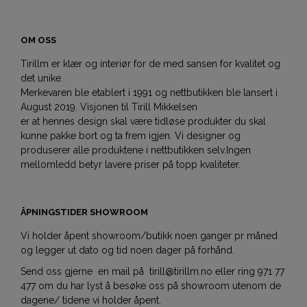
OM OSS
Tirillm er klær og interiør for de med sansen for kvalitet og
det unike.
Merkevaren ble etablert i 1991 og nettbutikken ble lansert i
August 2019. Visjonen til Tirill Mikkelsen
er at hennes design skal være tidløse produkter du skal
kunne pakke bort og ta frem igjen. Vi designer og
produserer alle produktene i nettbutikken selv.Ingen
mellomledd betyr lavere priser på topp kvaliteter.
ÅPNINGSTIDER SHOWROOM
Vi holder åpent showroom/butikk noen ganger pr måned
og legger ut dato og tid noen dager på forhånd.
Send oss gjerne en mail på tirill@tirillm.no eller ring 971 77
477 om du har lyst å besøke oss på showroom utenom de
dagene/ tidene vi holder åpent.