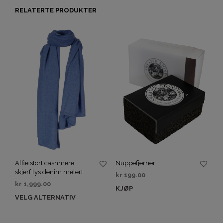
RELATERTE PRODUKTER
Alfie stort cashmere
Nuppefjerner
skjerf lys denim melert
kr
199.00
kr
1,999.00
KJØP
VELG ALTERNATIV