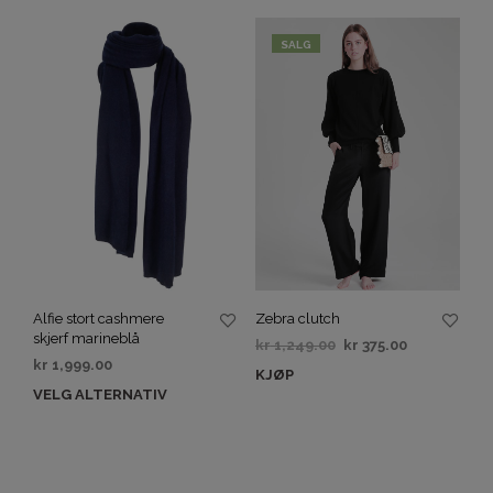
SALG
Alfie stort cashmere
Zebra clutch
skjerf marineblå
kr
1,249.00
kr
375.00
kr
1,999.00
KJØP
VELG ALTERNATIV