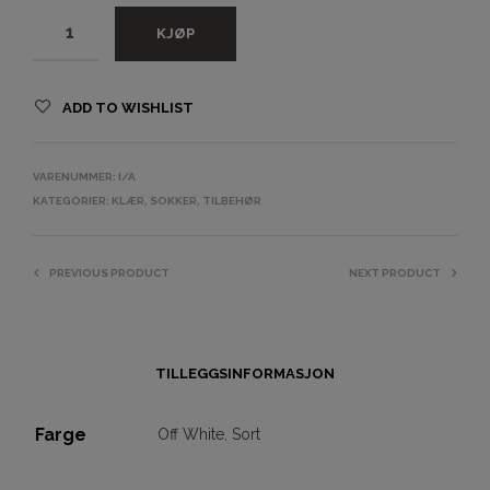
KJØP
ADD TO WISHLIST
VARENUMMER:
I/A
KATEGORIER:
KLÆR
,
SOKKER
,
TILBEHØR
PREVIOUS PRODUCT
NEXT PRODUCT
TILLEGGSINFORMASJON
Farge
Off White
,
Sort