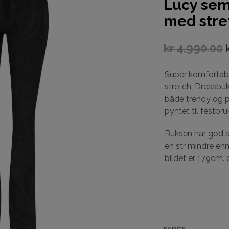
Lucy sem
med stre
kr
4,990.00
Super komfortab
stretch. Dressbu
både trendy og p
pyntet til festbru
Buksen har god s
en str mindre enn
bildet er 179cm. 