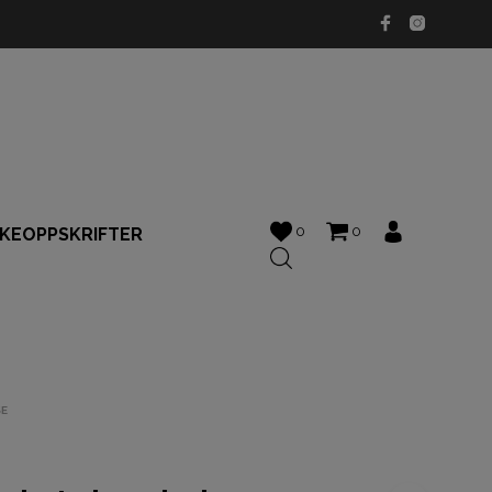
0
0
KKEOPPSKRIFTER
SE