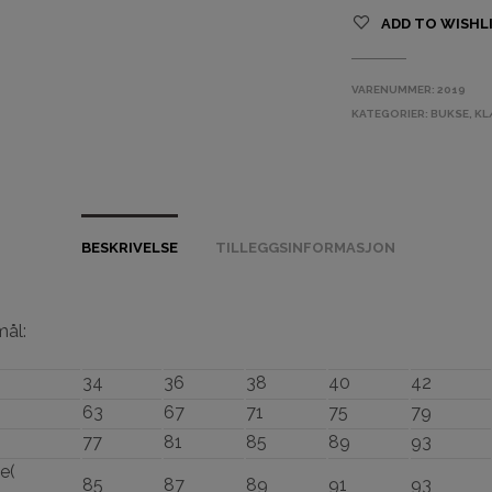
ADD TO WISHL
VARENUMMER:
2019
KATEGORIER:
BUKSE
,
KL
BESKRIVELSE
TILLEGGSINFORMASJON
mål:
34
36
38
40
42
63
67
71
75
79
77
81
85
89
93
e(
85
87
89
91
93