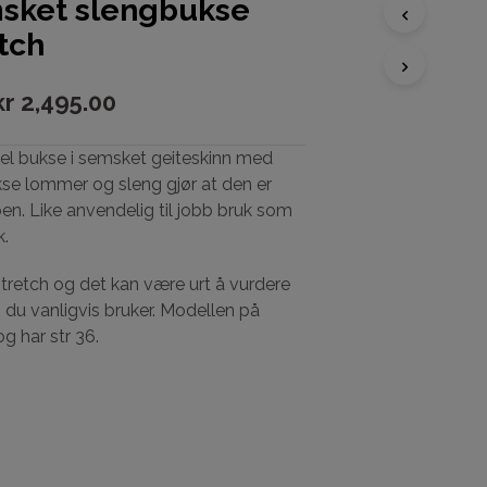
sket slengbukse
tch
D
U
kr
2,495.00
H
A
R
el bukse i semsket geiteskinn med
I
kse lommer og sleng gjør at den er
N
en. Like anvendelig til jobb bruk som
G
E
k.
N
P
tretch og det kan være urt å vurdere
R
 du vanligvis bruker. Modellen på
O
D
og har str 36.
U
K
T
E
R
I
H