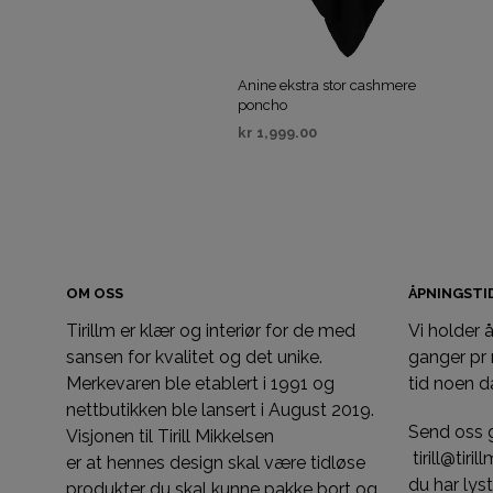
Anine ekstra stor cashmere
poncho
kr
1,999.00
VELG ALTERNATIV
OM OSS
ÅPNINGST
Tirillm er klær og interiør for de med
Vi holder
sansen for kvalitet og det unike.
ganger pr
Merkevaren ble etablert i 1991 og
tid noen d
nettbutikken ble lansert i August 2019.
Send oss 
Visjonen til Tirill Mikkelsen
tirill@tiri
er at hennes design skal være tidløse
du har ly
produkter du skal kunne pakke bort og