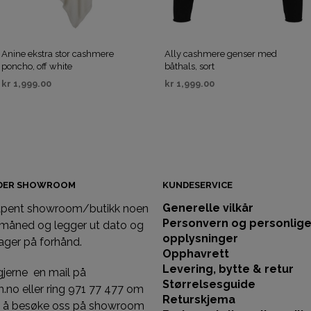
Anine ekstra stor cashmere
Ally cashmere genser med
poncho, off white
båthals, sort
kr
1,999.00
kr
1,999.00
VELG ALTERNATIV
VELG ALTERNATIV
IDER SHOWROOM
KUNDESERVICE
Generelle vilkår
 åpent showroom/butikk noen
Personvern og personlig
 måned og legger ut dato og
opplysninger
ager på forhånd.
Opphavrett
Levering, bytte & retur
gjerne en mail på
Størrelsesguide
llm.no eller ring 971 77 477 om
Returskjema
st å besøke oss på showroom