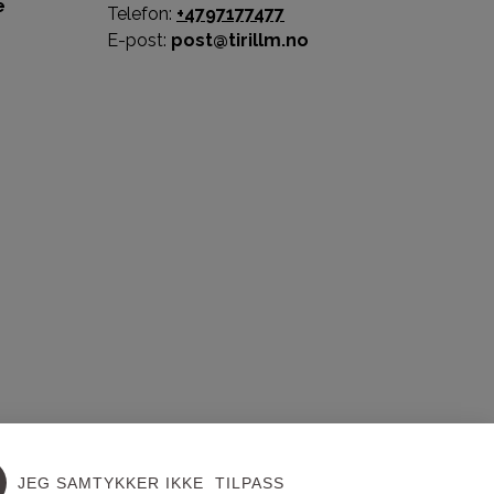
e
Telefon:
+4797177477
E-post:
post@tirillm.no
JEG SAMTYKKER IKKE
TILPASS