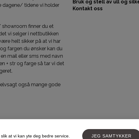
Bruk og stell av ull og silk
 dagene/ tidene vi holder
Kontakt oss
/ showroom finner du et
et vi selger i nettbutikken
 være helt sikker på at vi har
 og fargen du ønsker kan du
 en mail eller sms med navn
n + str og farge så tar vi det
geret.
 selvsagt også mange gode
slik at vi kan yte deg bedre service.
JEG SAMTYKKER