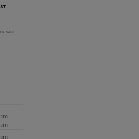
IST
ÆR
,
SALG
cm
cm
cm