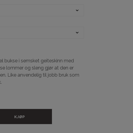
A
N
D
L
E
K
U
R
V
E
N
l bukse i semsket geiteskinn med
.
kse lommer og sleng gjør at den er
n. Like anvendelig til jobb bruk som
.
KJØP