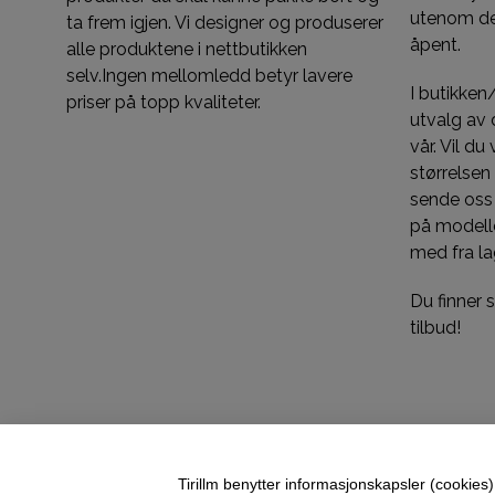
utenom de
ta frem igjen. Vi designer og produserer
åpent.
alle produktene i nettbutikken
selv.Ingen mellomledd betyr lavere
I butikken
priser på topp kvaliteter.
utvalg av d
vår. Vil du
størrelsen
sende oss
på modelle
med fra la
Du finner
tilbud!
Tirillm benytter informasjonskapsler (cookies) 