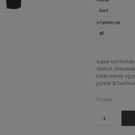
FARGE
STØRRELSE
Super komfortabe
stretch. Dressbu
både trendy og pe
pyntet til festbruk
På lager