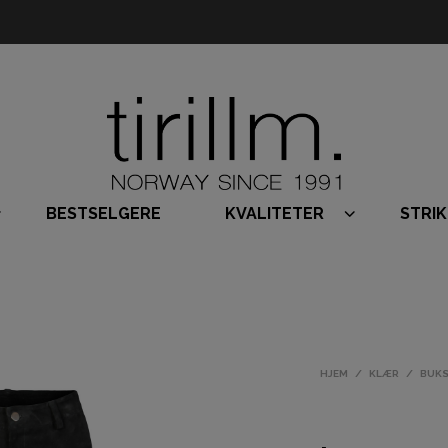
BESTSELGERE
KVALITETER
STRI
HJEM
/
KLÆR
/
BUK