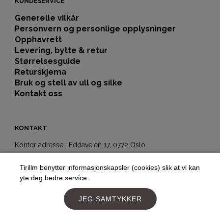
KUNDESERVICE
Generelle vilkår
Personvern og personlige opplysninger
Opphavrett
Levering, bytte & retur
Størrelsesguide
Returskjema
Bruk og stell av ull og silke
Kontakt oss
KONTAKT
Kontor adresse : Eddaveien 17, 0772 Oslo
Showroom-butikk:
Tirillm benytter informasjonskapsler (cookies) slik at vi kan
Hegdehaugsveien 5b
yte deg bedre service.
0352 Oslo
Telefon:
+4797177477
JEG SAMTYKKER
E-post:
post@tirillm.no