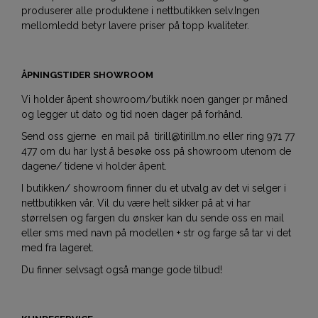
produserer alle produktene i nettbutikken selv.Ingen
mellomledd betyr lavere priser på topp kvaliteter.
ÅPNINGSTIDER SHOWROOM
Vi holder åpent showroom/butikk noen ganger pr måned
og legger ut dato og tid noen dager på forhånd.
Send oss gjerne en mail på tirill@tirillm.no eller ring 971 77
477 om du har lyst å besøke oss på showroom utenom de
dagene/ tidene vi holder åpent.
I butikken/ showroom finner du et utvalg av det vi selger i
nettbutikken vår. Vil du være helt sikker på at vi har
størrelsen og fargen du ønsker kan du sende oss en mail
eller sms med navn på modellen + str og farge så tar vi det
med fra lageret.
Du finner selvsagt også mange gode tilbud!