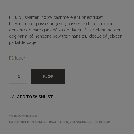
Lulu pulsvanter i 100% cashmere er ribbestrikket.
Pulvantene er passe lange og passer under eller over
gensere og cardigans på kalde dager. Pulsvantene holder
deg varm på hendene selv uten hansker, ideelle på jobben
på kalde dager.
På lager
KJØP
ADD TO WISHLIST
VARENUMMER:
I/A
KATEGORIER:
CASHMERE
,
KVALITETER
,
PULSVARMERE
,
TILBEHØR