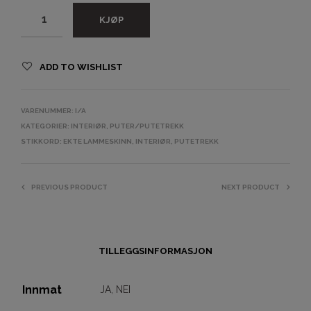
KJØP
ADD TO WISHLIST
VARENUMMER:
I/A
KATEGORIER:
INTERIØR
,
PUTER/PUTETREKK
STIKKORD:
EKTE LAMMESKINN
,
INTERIØR
,
PUTETREKK
PREVIOUS PRODUCT
NEXT PRODUCT
TILLEGGSINFORMASJON
Innmat
JA
,
NEI