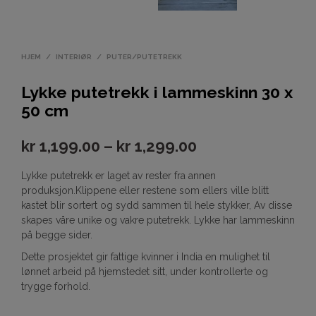
HJEM
/
INTERIØR
/
PUTER/PUTETREKK
Lykke putetrekk i lammeskinn 30 x
50 cm
kr
1,199.00
–
kr
1,299.00
Lykke putetrekk er laget av rester fra annen
produksjon.Klippene eller restene som ellers ville blitt
kastet blir sortert og sydd sammen til hele stykker, Av disse
skapes våre unike og vakre putetrekk. Lykke har lammeskinn
på begge sider.
Dette prosjektet gir fattige kvinner i India en mulighet til
lønnet arbeid på hjemstedet sitt, under kontrollerte og
trygge forhold.