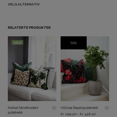
VELG ALTERNATIV
RELATERTE PRODUKTER
50%
SALG
SALG
Nishat håndbrodert
Villrose fløyelsputetrekk
putetrekk
kr
299.50
–
kr
458.50