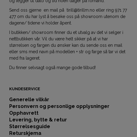
og legger ut dato og tid noen dager på forhånd.
Send oss gjerne en mail på tirill@tirillm.no eller ring 971 77
477 om du har lyst å besøke oss på showroom utenom de
dagene/ tidene vi holder åpent.
I butikken/ showroom finner du et utvalg av det vi selger i
nettbutikken vår. Vil du være helt sikker på at vi har
størrelsen og fargen du ønsker kan du sende oss en mail
eller sms med navn på modellen + str og farge så tar vi det
med fra lageret.
Du finner selvsagt også mange gode tilbud!
KUNDESERVICE
Generelle vilkår
Personvern og personlige opplysninger
Opphavrett
Levering, bytte & retur
Størrelsesguide
Returskjema