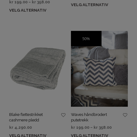
kr
199.00
–
kr
358.00
VELG ALTERNATIV
VELG ALTERNATIV
50%
SALG
Blake flettestrikket
Waves håndbrodert
cashmere pledd
putetrekk
kr
4,290.00
kr
199.00
–
kr
358.00
VELG ALTERNATIV
VELG ALTERNATIV