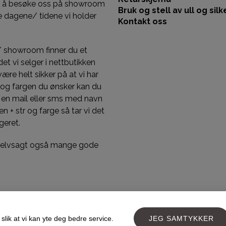
st å besøke oss på showroom
Bruk og stell av ull og silk
 dagene/ tidene vi holder
Kontakt oss
/ showroom finner du et
et vi selger i nettbutikken
 være helt sikker på at vi har
 og fargen du ønsker kan du
 en mail eller sms med navn
n + str og farge så tar vi det
geret.
 selvsagt også mange gode
slik at vi kan yte deg bedre service.
JEG SAMTYKKER