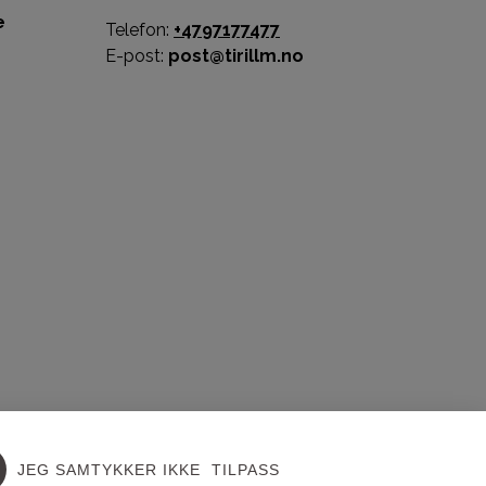
e
Telefon:
+4797177477
E-post:
post@tirillm.no
JEG SAMTYKKER IKKE
TILPASS