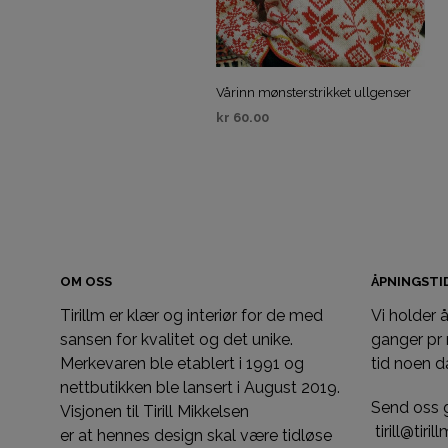
Vårinn mønsterstrikket ullgenser
kr
60.00
KJØP
OM OSS
ÅPNINGST
Tirillm er klær og interiør for de med
Vi holder
sansen for kvalitet og det unike.
ganger pr
Merkevaren ble etablert i 1991 og
tid noen d
nettbutikken ble lansert i August 2019.
Send oss 
Visjonen til Tirill Mikkelsen
tirill@tiri
er at hennes design skal være tidløse