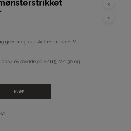
mønsterstrikket
r
D
U
H
A
R
ig genser og oppskriften er i str S, M
I
N
G
vidde/ overvidde på S/115, M/130 og
E
N
P
R
O
D
KJØP
U
K
T
E
IST
R
I
H