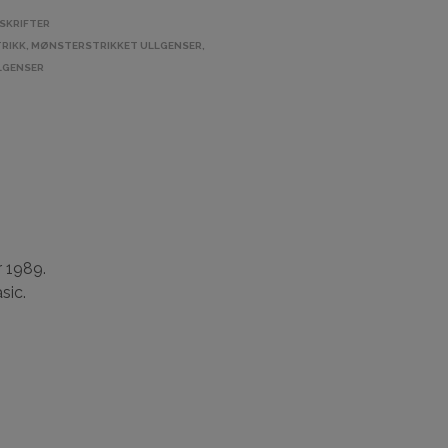
A
SKRIFTER
N
RIKK
,
MØNSTERSTRIKKET ULLGENSER
,
D
L
LGENSER
E
K
U
R
V
E
N
.
r 1989.
sic.