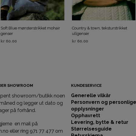
Soft Blue mønsterstrikket mohair
Country & town, teksturstrikket
genser
ullgenser
kr
60.00
kr
60.00
KJØP
KJØP
IDER SHOWROOM
KUNDESERVICE
Generelle vilkår
 åpent showroom/butikk noen
Personvern og personlig
 måned og legger ut dato og
opplysninger
ager på forhånd.
Opphavrett
Levering, bytte & retur
gjerne en mail på
Størrelsesguide
llm.no eller ring 971 77 477 om
Returskjema