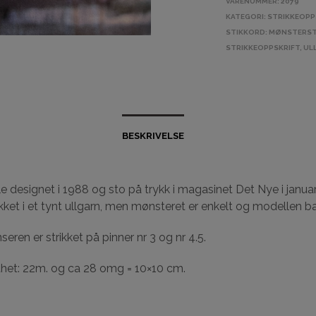
VARENUMMER:
2079
KATEGORI:
STRIKKEOPP
STIKKORD:
MØNSTERST
STRIKKEOPPSKRIFT
,
UL
BESKRIVELSE
e designet i 1988 og sto på trykk i magasinet Det Nye i janua
ikket i et tynt ullgarn, men mønsteret er enkelt og modellen ba
eren er strikket på pinner nr 3 og nr 4.5.
thet: 22m. og ca 28 omg = 10×10 cm.