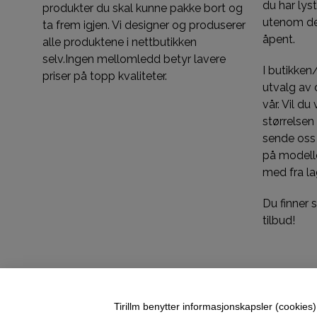
du har ly
produkter du skal kunne pakke bort og
utenom de
ta frem igjen. Vi designer og produserer
åpent.
alle produktene i nettbutikken
selv.Ingen mellomledd betyr lavere
I butikken
priser på topp kvaliteter.
utvalg av d
vår. Vil du
størrelsen
sende oss
på modelle
med fra la
Du finner
tilbud!
Tirillm benytter informasjonskapsler (cookies) 