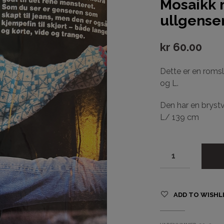
Mosaikk 
ullgense
kr
60.00
Dette er en romsl
og L.
Den har en bryst
L/ 139 cm
ADD TO WISHL