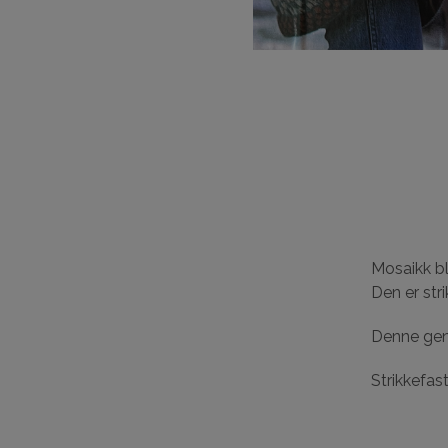
Mosaikk bl
Den er str
Denne gens
Strikkefas