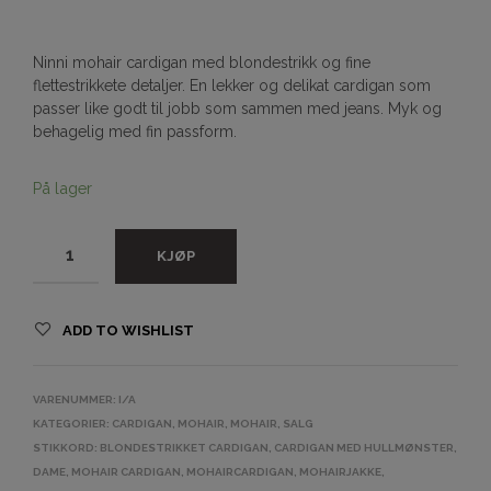
Ninni mohair cardigan med blondestrikk og fine
flettestrikkete detaljer. En lekker og delikat cardigan som
passer like godt til jobb som sammen med jeans. Myk og
behagelig med fin passform.
På lager
KJØP
ADD TO WISHLIST
VARENUMMER:
I/A
KATEGORIER:
CARDIGAN
,
MOHAIR
,
MOHAIR
,
SALG
STIKKORD:
BLONDESTRIKKET CARDIGAN
,
CARDIGAN MED HULLMØNSTER
,
DAME
,
MOHAIR CARDIGAN
,
MOHAIRCARDIGAN
,
MOHAIRJAKKE
,