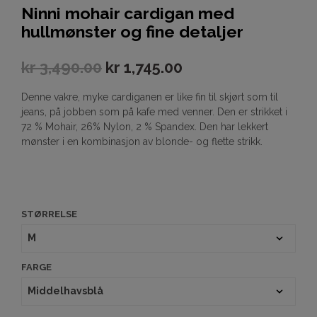
Ninni mohair cardigan med
hullmønster og fine detaljer
kr
3,490.00
kr
1,745.00
Denne vakre, myke cardiganen er like fin til skjørt som til
jeans, på jobben som på kafe med venner. Den er strikket i
72 % Mohair, 26% Nylon, 2 % Spandex. Den har lekkert
mønster i en kombinasjon av blonde- og flette strikk.
STØRRELSE
FARGE