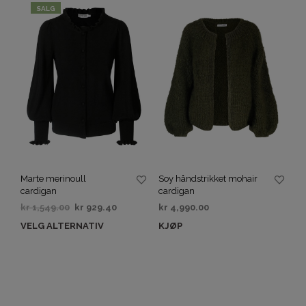
SALG
Marte merinoull
Soy håndstrikket mohair
cardigan
cardigan
kr
1,549.00
kr
929.40
kr
4,990.00
VELG ALTERNATIV
KJØP