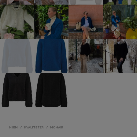
HJEM
/
KVALITETER
/
MOHAIR