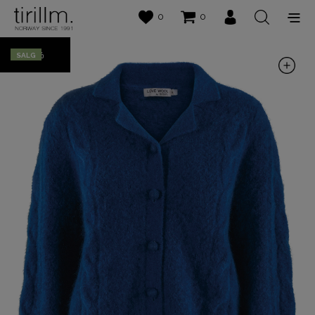
0
0
50%
SALG