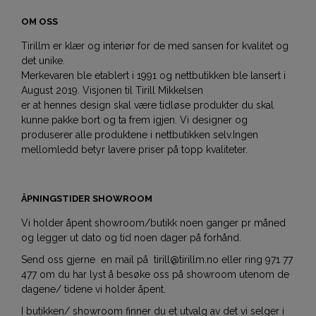
OM OSS
Tirillm er klær og interiør for de med sansen for kvalitet og
det unike.
Merkevaren ble etablert i 1991 og nettbutikken ble lansert i
August 2019. Visjonen til Tirill Mikkelsen
er at hennes design skal være tidløse produkter du skal
kunne pakke bort og ta frem igjen. Vi designer og
produserer alle produktene i nettbutikken selv.Ingen
mellomledd betyr lavere priser på topp kvaliteter.
ÅPNINGSTIDER SHOWROOM
Vi holder åpent showroom/butikk noen ganger pr måned
og legger ut dato og tid noen dager på forhånd.
Send oss gjerne en mail på tirill@tirillm.no eller ring 971 77
477 om du har lyst å besøke oss på showroom utenom de
dagene/ tidene vi holder åpent.
I butikken/ showroom finner du et utvalg av det vi selger i