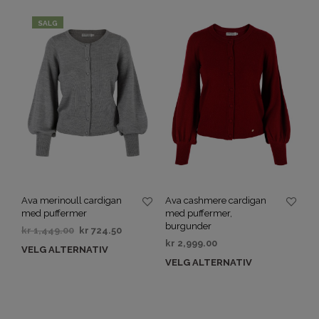
SALG
Ava merinoull cardigan
Ava cashmere cardigan
med puffermer
med puffermer,
burgunder
kr
1,449.00
kr
724.50
kr
2,999.00
VELG ALTERNATIV
VELG ALTERNATIV