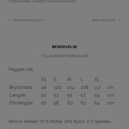
STRIKKEJAKKE
,
STRIKKET MOHAIRCARDIGAN
PREVIOUS PRODUCT
NEXT PRODUCT
BESKRIVELSE
TILLEGGSINFORMASJON
Plaggets mål:
XS
S
M
L
XL
Brystvidde
96
100
104
108
112
cm
Lengde
50
53
55
57
59
cm
Ermlengde
56
58
60
62
64
cm
Ninni er strikket i 72 % Mohair, 26% Nylon, 2 % Spandex.