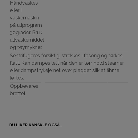
Håndvaskes
eller i
vaskemaskin
på ullprogram
30grader. Bruk
ullvaskemiddel
og tøymykner.
Sentrifugeres forsiktig, strekkes i fasong og tørkes
flatt. Kan dampes lett når den er tørr, hold steamer
eller dampstrykejernet over plagget slik at fibrne
løftes.
Oppbevares
brettet.
DU LIKER KANSKJE OGSÅ…