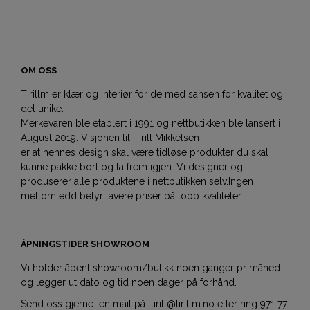
OM OSS
Tirillm er klær og interiør for de med sansen for kvalitet og
det unike.
Merkevaren ble etablert i 1991 og nettbutikken ble lansert i
August 2019. Visjonen til Tirill Mikkelsen
er at hennes design skal være tidløse produkter du skal
kunne pakke bort og ta frem igjen. Vi designer og
produserer alle produktene i nettbutikken selv.Ingen
mellomledd betyr lavere priser på topp kvaliteter.
ÅPNINGSTIDER SHOWROOM
Vi holder åpent showroom/butikk noen ganger pr måned
og legger ut dato og tid noen dager på forhånd.
Send oss gjerne en mail på tirill@tirillm.no eller ring 971 77