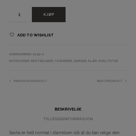
KJØP
ADD TO WISHLIST
VARENUMMER:
2092-2
KATEGORIER:
BESTSELGERE
,
CASHMERE
,
GENSER
,
KLÆR
,
KVALITETER
PREVIOUS PRODUCT
NEXT PRODUCT
BESKRIVELSE
TILLEGGSINFORMASJON
Sasha er helt normal i størrelsen slik at du kan velge den