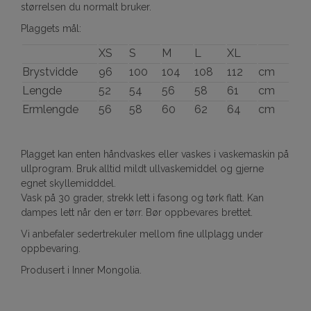
størrelsen du normalt bruker.
Plaggets mål:
XS
S
M
L
XL
Brystvidde
96
100
104
108
112
cm
Lengde
52
54
56
58
61
cm
Ermlengde
56
58
60
62
64
cm
Plagget kan enten håndvaskes eller vaskes i vaskemaskin på
ullprogram. Bruk alltid mildt ullvaskemiddel og gjerne
egnet skyllemidddel.
Vask på 30 grader, strekk lett i fasong og tørk flatt. Kan
dampes lett når den er tørr. Bør oppbevares brettet.
Vi anbefaler sedertrekuler mellom fine ullplagg under
oppbevaring.
Produsert i Inner Mongolia.