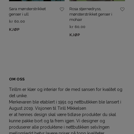
Rosa stjernedryss,
Sara mønsterstrikket
mønsterstrikket genser i
genser i ull
mohair
kr
60.00
kr
60.00
KJØP
KJØP
OM OSS
Tirillm er klær og interiør for de med sansen for kvalitet og
det unike.
Merkevaren ble etablert i 1991 og nettbutikken ble lansert i
August 2019. Visjonen til Tirill Mikkelsen
er at hennes design skal være tidløse produkter du skal
kunne pakke bort og ta frem igjen. Vi designer og
produserer alle produktene i nettbutikken selv.Ingen
mellomledd betyr lavere priser på topp kvaliteter.