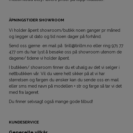
ÅPNINGSTIDER SHOWROOM
Vi holder åpent showroom/butikk noen ganger pr måned
og legger ut dato og tid noen dager på forhånd.
Send oss gjerne en mail på tirill@tirillm.no eller ring 971 77
477 om du har lyst å besøke oss på showroom utenom de
dagene/ tidene vi holder åpent.
I butikken/ showroom finner du et utvalg av det vi selger i
nettbutikken vår. Vil du være helt sikker på at vi har
størrelsen og fargen du ønsker kan du sende oss en mail
eller sms med navn på modellen + str og farge så tar vi det
med fra lageret.
Du finner selvsagt også mange gode tilbud!
KUNDESERVICE
Generelle vilkår