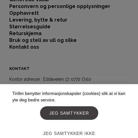
Personvern og personlige opplysninger
Opphavrett
Levering, bytte & retur
Størrelsesguide
Returskjema
Bruk og stell av ull og silke
Kontakt oss
KONTAKT
Kontor adresse : Eddaveien 17, 0772 Oslo
Showroom-butikk:
Tirillm benytter informasjonskapsler (cookies) slik at vi kan
Hegdehaugsveien 5b
yte deg bedre service.
0352 Oslo
Telefon:
+4797177477
JEG SAMTYKKER
E-post:
post@tirillm.no
JEG SAMTYKKER IKKE