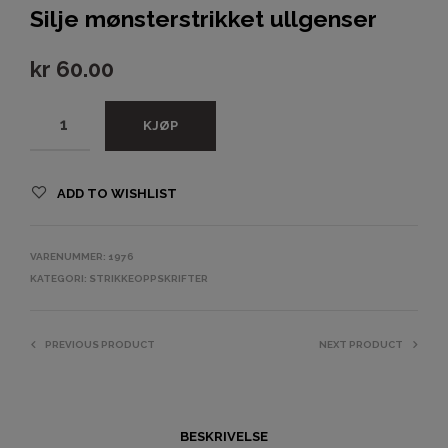
Silje mønsterstrikket ullgenser
kr
60.00
KJØP
ADD TO WISHLIST
VARENUMMER:
1976
KATEGORI:
STRIKKEOPPSKRIFTER
PREVIOUS PRODUCT
NEXT PRODUCT
BESKRIVELSE