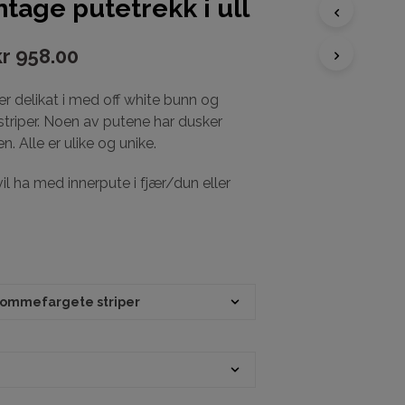
ntage putetrekk i ull
kr
958.00
D
U
H
er delikat i med off white bunn og
A
triper. Noen av putene har dusker
R
I
. Alle er ulike og unike.
N
G
il ha med innerpute i fjær/dun eller
E
N
P
R
O
D
U
K
T
E
R
I
H