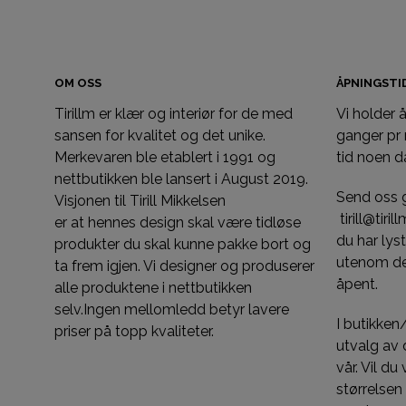
OM OSS
ÅPNINGST
Tirillm er klær og interiør for de med
Vi holder
sansen for kvalitet og det unike.
ganger pr
Merkevaren ble etablert i 1991 og
tid noen d
nettbutikken ble lansert i August 2019.
Send oss 
Visjonen til Tirill Mikkelsen
tirill@tiri
er at hennes design skal være tidløse
du har ly
produkter du skal kunne pakke bort og
utenom de
ta frem igjen. Vi designer og produserer
åpent.
alle produktene i nettbutikken
selv.Ingen mellomledd betyr lavere
I butikken
priser på topp kvaliteter.
utvalg av d
vår. Vil du
størrelsen