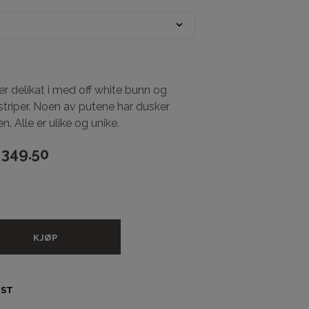
A
N
D
L
E
K
U
er delikat i med off white bunn og
R
triper. Noen av putene har dusker
V
. Alle er ulike og unike.
E
N
349.50
.
KJØP
IST