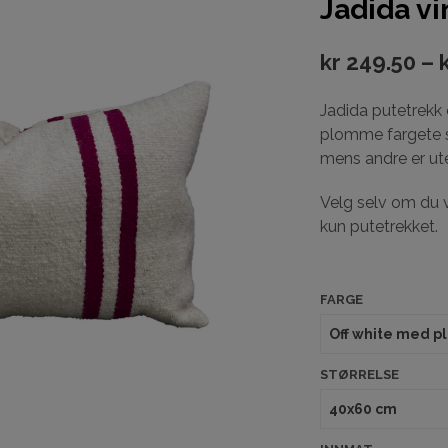
Jadida vi
kr
249.50
–
Jadida putetrekk 
plomme fargete s
mens andre er uten
Velg selv om du v
kun putetrekket.
FARGE
STØRRELSE