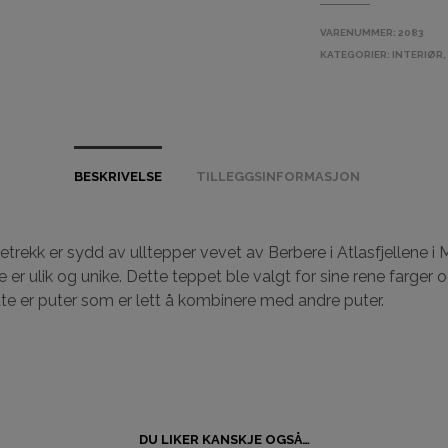
VARENUMMER:
2083
KATEGORIER:
INTERIØR
BESKRIVELSE
TILLEGGSINFORMASJON
etrekk er sydd av ulltepper vevet av Berbere i Atlasfjellene i
 er ulik og unike. Dette teppet ble valgt for sine rene farger o
ette er puter som er lett å kombinere med andre puter.
DU LIKER KANSKJE OGSÅ…