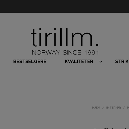
BESTSELGERE
KVALITETER
STRI
HJEM
/
INTERIØR
/