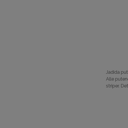
Jadida put
Alle putene
striper. D