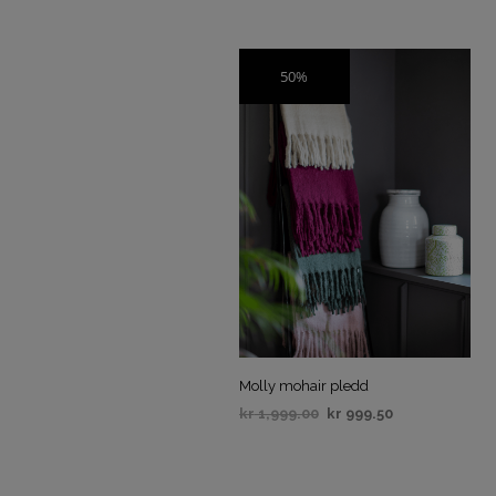
50%
SALG
Molly mohair pledd
kr
1,999.00
kr
999.50
VELG ALTERNATIV