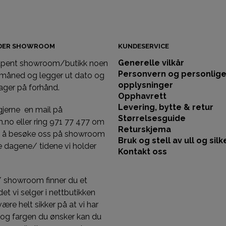
IDER SHOWROOM
KUNDESERVICE
Generelle vilkår
 åpent showroom/butikk noen
Personvern og personlig
 måned og legger ut dato og
opplysninger
ager på forhånd.
Opphavrett
Levering, bytte & retur
gjerne en mail på
Størrelsesguide
llm.no eller ring 971 77 477 om
Returskjema
st å besøke oss på showroom
Bruk og stell av ull og silk
 dagene/ tidene vi holder
Kontakt oss
/ showroom finner du et
et vi selger i nettbutikken
 være helt sikker på at vi har
 og fargen du ønsker kan du