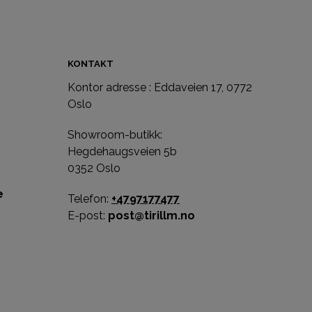
KONTAKT
Kontor adresse : Eddaveien 17, 0772
e
Oslo
Showroom-butikk:
Hegdehaugsveien 5b
0352 Oslo
e
Telefon:
+4797177477
E-post:
post@tirillm.no