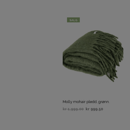
SALG
Molly mohair pledd, grønn.
kr
1,999.00
kr
999.50
VELG ALTERNATIV