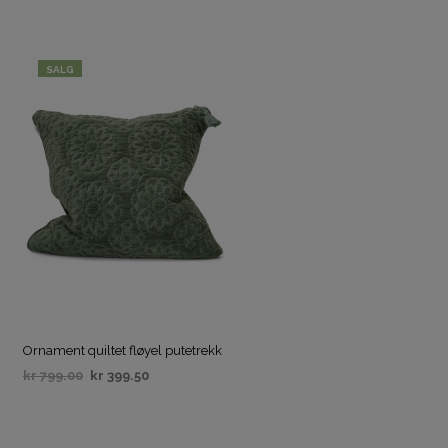
SALG
Ornament quiltet fløyel putetrekk
kr
799.00
kr
399.50
VELG ALTERNATIV