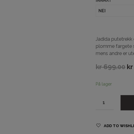
INNMAT
Jadida putetrekk 
plomme fargete s
mens andre er uten
kr
699.00
kr
På lager
ADD TO WISHL