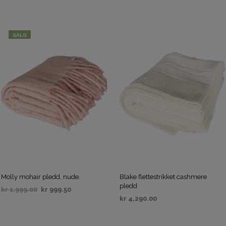
SALG
Molly mohair pledd, nude.
Blake flettestrikket cashmere
pledd
kr
1,999.00
kr
999.50
kr
4,290.00
VELG ALTERNATIV
VELG ALTERNATIV