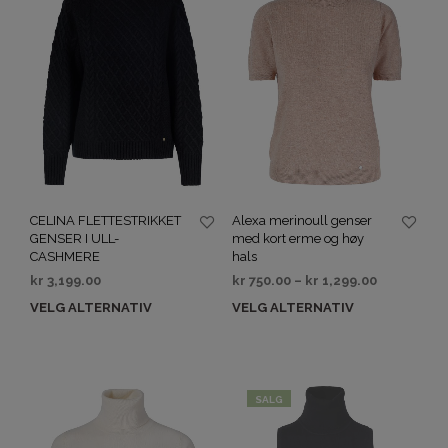
CELINA FLETTESTRIKKET
Alexa merinoull genser
GENSER I ULL-
med kort erme og høy
CASHMERE
hals
kr
3,199.00
kr
750.00
–
kr
1,299.00
VELG ALTERNATIV
VELG ALTERNATIV
SALG