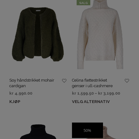
SALG
Soy håndstrikket mohair
Celina flettestrikket
cardigan
genser i ull-cashmere
kr
4,990.00
kr
1,599.50
–
kr
3,199.00
KJØP
VELG ALTERNATIV
50%
SALG