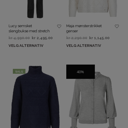
Lucy semsket
Maja mønsterstrikket
slengbukse med stretch
genser
kr
4,990.00
kr
2,495.00
kr
2,290.00
kr
1,145.00
VELG ALTERNATIV
VELG ALTERNATIV
40%
SALG
SALG