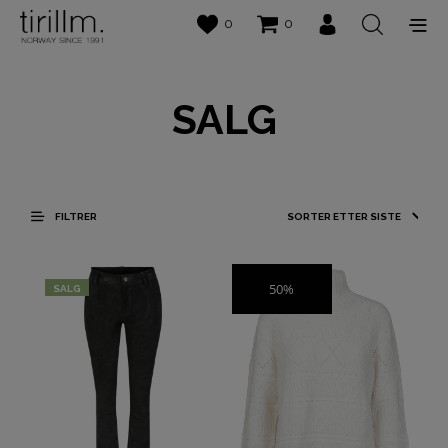
0
0
SALG
FILTRER
50%
SALG
SALG