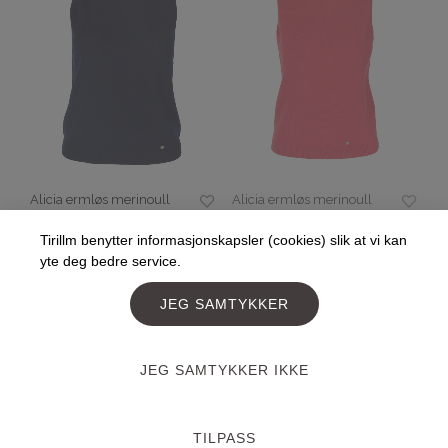
Alicia ermløs merinoull
Alicia ermløs merinoull
topp, marineblå
topp, rød
Tirillm benytter informasjonskapsler (cookies) slik at vi kan
kr
1,099.00
kr
550.00
kr
1,099.00
kr
769.00
yte deg bedre service.
VELG ALTERNATIV
VELG ALTERNATIV
JEG SAMTYKKER
70%
SALG
SALG
JEG SAMTYKKER IKKE
TILPASS