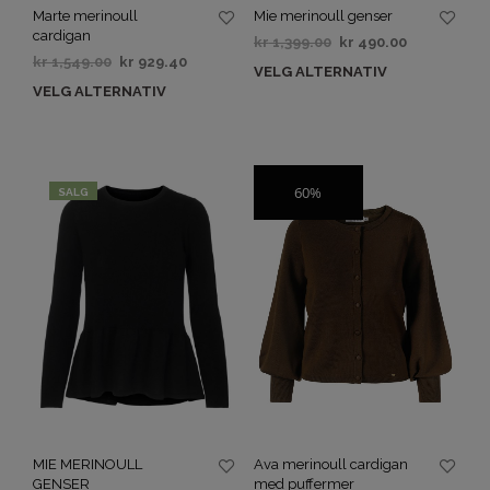
Marte merinoull
Mie merinoull genser
cardigan
kr
1,399.00
kr
490.00
kr
1,549.00
kr
929.40
VELG ALTERNATIV
VELG ALTERNATIV
60%
SALG
SALG
MIE MERINOULL
Ava merinoull cardigan
GENSER
med puffermer