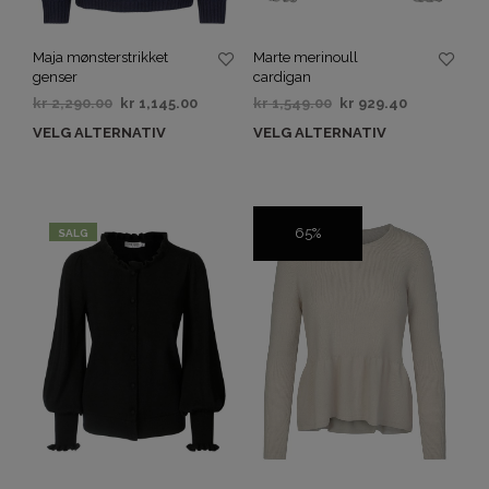
Maja mønsterstrikket
Marte merinoull
genser
cardigan
kr
2,290.00
kr
1,145.00
kr
1,549.00
kr
929.40
VELG ALTERNATIV
VELG ALTERNATIV
65%
SALG
SALG