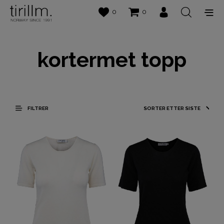
0
0
kortermet topp
FILTRER