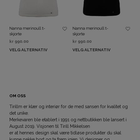
Nanna merinoull t-
Nanna merinoull t-
skjorte
skjorte
kr
990.00
kr
990.00
VELG ALTERNATIV
VELG ALTERNATIV
OM OSS
Tirillm er klær og interiør for de med sansen for kvalitet og
det unike.
Merkevaren ble etablert i 1991 og nettbutikken ble lansert i
August 2019. Visjonen til Tirill Mikkelsen
er at hennes design skal være tidløse produkter du skal
kunne pakke bort og ta frem igjen. Vi designer og