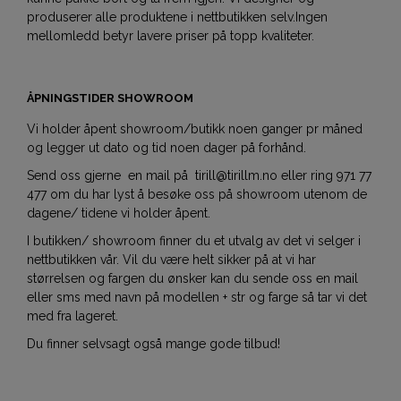
produserer alle produktene i nettbutikken selv.Ingen
mellomledd betyr lavere priser på topp kvaliteter.
ÅPNINGSTIDER SHOWROOM
Vi holder åpent showroom/butikk noen ganger pr måned
og legger ut dato og tid noen dager på forhånd.
Send oss gjerne en mail på tirill@tirillm.no eller ring 971 77
477 om du har lyst å besøke oss på showroom utenom de
dagene/ tidene vi holder åpent.
I butikken/ showroom finner du et utvalg av det vi selger i
nettbutikken vår. Vil du være helt sikker på at vi har
størrelsen og fargen du ønsker kan du sende oss en mail
eller sms med navn på modellen + str og farge så tar vi det
med fra lageret.
Du finner selvsagt også mange gode tilbud!