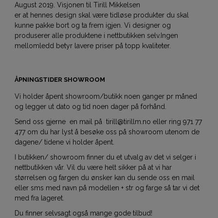
August 2019. Visjonen til Tirill Mikkelsen
er at hennes design skal være tidløse produkter du skal
kunne pakke bort og ta frem igjen. Vi designer og
produserer alle produktene i nettbutikken selv.Ingen
mellomledd betyr lavere priser på topp kvaliteter.
ÅPNINGSTIDER SHOWROOM
Vi holder åpent showroom/butikk noen ganger pr måned
og legger ut dato og tid noen dager på forhånd.
Send oss gjerne en mail på tirill@tirillm.no eller ring 971 77
477 om du har lyst å besøke oss på showroom utenom de
dagene/ tidene vi holder åpent.
I butikken/ showroom finner du et utvalg av det vi selger i
nettbutikken vår. Vil du være helt sikker på at vi har
størrelsen og fargen du ønsker kan du sende oss en mail
eller sms med navn på modellen + str og farge så tar vi det
med fra lageret.
Du finner selvsagt også mange gode tilbud!