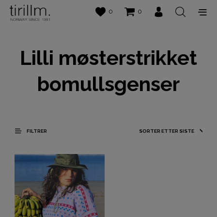
0
0
Lilli møsterstrikket
bomullsgenser
FILTRER