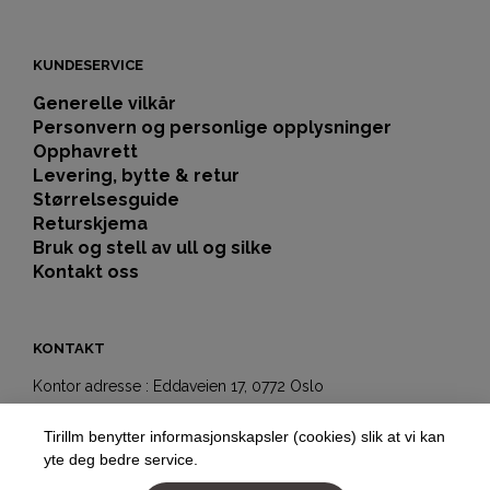
KUNDESERVICE
Generelle vilkår
Personvern og personlige opplysninger
Opphavrett
Levering, bytte & retur
Størrelsesguide
Returskjema
Bruk og stell av ull og silke
Kontakt oss
KONTAKT
Kontor adresse : Eddaveien 17, 0772 Oslo
Showroom-butikk:
Tirillm benytter informasjonskapsler (cookies) slik at vi kan
Hegdehaugsveien 5b
yte deg bedre service.
0352 Oslo