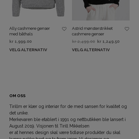
Ally cashmere genser
Astrid mønsterstrikket
med båthals
cashmere genser
kr
1,999.00
kr
2,499.00
kr
1,249.50
VELG ALTERNATIV
VELG ALTERNATIV
OM OSS
Tirillm er klær og interiør for de med sansen for kvalitet og
det unike.
Merkevaren ble etablert i 1991 og nettbutikken ble lansert i
August 2019. Visjonen til Tirill Mikkelsen
er at hennes design skal være tidløse produkter du skal