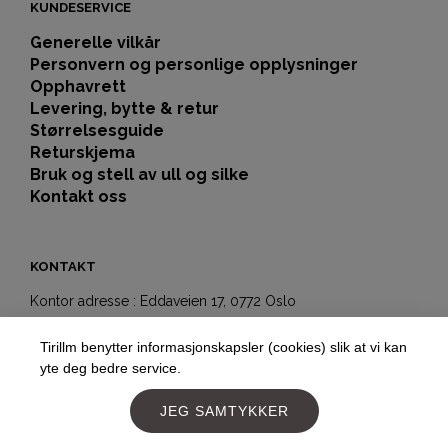
KUNDESERVICE
Generelle vilkår
Personvern og personlige opplysninger
Opphavrett
Levering, bytte & retur
Størrelsesguide
Returskjema
Bruk og stell av ull og silke
Kontakt oss
KONTAKT
Kontor adresse : Eddaveien 17, 0772 Oslo
Showroom-butikk:
Tirillm benytter informasjonskapsler (cookies) slik at vi kan
Hegdehaugsveien 5b
yte deg bedre service.
0352 Oslo
Telefon:
+4797177477
JEG SAMTYKKER
E-post:
post@tirillm.no