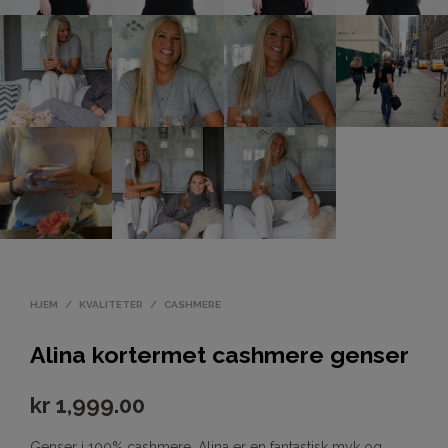
HJEM
/
KVALITETER
/
CASHMERE
Alina kortermet cashmere genser
kr
1,999.00
Genser i 100% cashmere. Alina er en fantastisk myk og