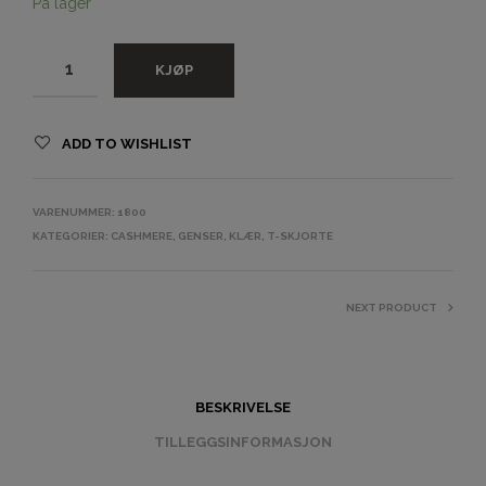
På lager
KJØP
ADD TO WISHLIST
VARENUMMER:
1800
KATEGORIER:
CASHMERE
,
GENSER
,
KLÆR
,
T-SKJORTE
NEXT PRODUCT
BESKRIVELSE
TILLEGGSINFORMASJON