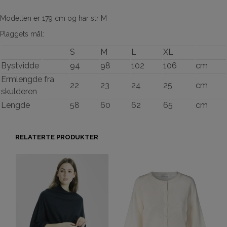
Modellen er 179 cm og har str M
Plaggets mål:
S
M
L
XL
Bystvidde
94
98
102
106
cm
Ermlengde fra
22
23
24
25
cm
skulderen
Lengde
58
60
62
65
cm
RELATERTE PRODUKTER