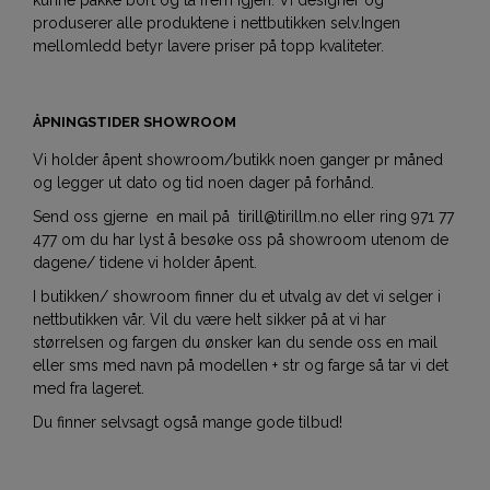
kunne pakke bort og ta frem igjen. Vi designer og
produserer alle produktene i nettbutikken selv.Ingen
mellomledd betyr lavere priser på topp kvaliteter.
ÅPNINGSTIDER SHOWROOM
Vi holder åpent showroom/butikk noen ganger pr måned
og legger ut dato og tid noen dager på forhånd.
Send oss gjerne en mail på tirill@tirillm.no eller ring 971 77
477 om du har lyst å besøke oss på showroom utenom de
dagene/ tidene vi holder åpent.
I butikken/ showroom finner du et utvalg av det vi selger i
nettbutikken vår. Vil du være helt sikker på at vi har
størrelsen og fargen du ønsker kan du sende oss en mail
eller sms med navn på modellen + str og farge så tar vi det
med fra lageret.
Du finner selvsagt også mange gode tilbud!