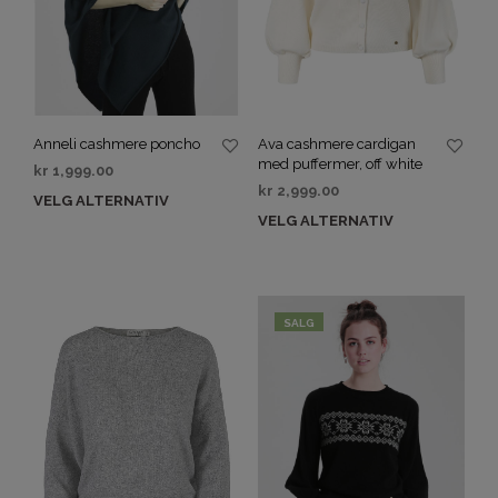
Anneli cashmere poncho
Ava cashmere cardigan
med puffermer, off white
kr
1,999.00
kr
2,999.00
VELG ALTERNATIV
VELG ALTERNATIV
SALG