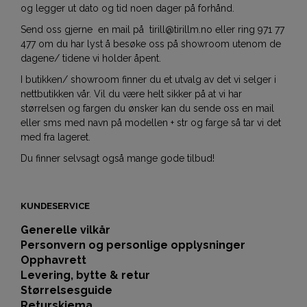
og legger ut dato og tid noen dager på forhånd.
Send oss gjerne en mail på tirill@tirillm.no eller ring 971 77
477 om du har lyst å besøke oss på showroom utenom de
dagene/ tidene vi holder åpent.
I butikken/ showroom finner du et utvalg av det vi selger i
nettbutikken vår. Vil du være helt sikker på at vi har
størrelsen og fargen du ønsker kan du sende oss en mail
eller sms med navn på modellen + str og farge så tar vi det
med fra lageret.
Du finner selvsagt også mange gode tilbud!
KUNDESERVICE
Generelle vilkår
Personvern og personlige opplysninger
Opphavrett
Levering, bytte & retur
Størrelsesguide
Returskjema