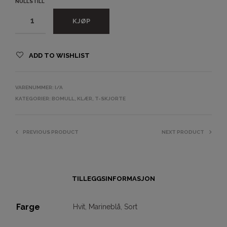
NULLSTILL
KJØP
ADD TO WISHLIST
VARENUMMER:
I/A
KATEGORIER:
BOMULL
,
KLÆR
,
T-SKJORTE
PREVIOUS PRODUCT
NEXT PRODUCT
TILLEGGSINFORMASJON
Farge
Hvit
,
Marineblå
,
Sort