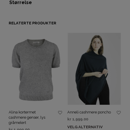
Størrelse
RELATERTE PRODUKTER
Alina kortermet
Anneli cashmere poncho
cashmere genser, lys
kr
1,999.00
gråmelert
VELG ALTERNATIV
kr
1,999.00