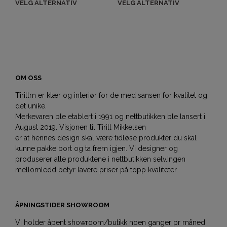
VELG ALTERNATIV
VELG ALTERNATIV
OM OSS
Tirillm er klær og interiør for de med sansen for kvalitet og
det unike.
Merkevaren ble etablert i 1991 og nettbutikken ble lansert i
August 2019. Visjonen til Tirill Mikkelsen
er at hennes design skal være tidløse produkter du skal
kunne pakke bort og ta frem igjen. Vi designer og
produserer alle produktene i nettbutikken selv.Ingen
mellomledd betyr lavere priser på topp kvaliteter.
ÅPNINGSTIDER SHOWROOM
Vi holder åpent showroom/butikk noen ganger pr måned