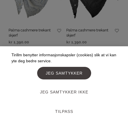
Palma cashmere trekant
Palma cashmere trekant
skjerf
skjerf
kr
1,390.00
kr
1,390.00
VELG ALTERNATIV
VELG ALTERNATIV
Tirillm benytter informasjonskapsler (cookies) slik at vi kan
yte deg bedre service.
JEG SAMTYKKER
JEG SAMTYKKER IKKE
TILPASS