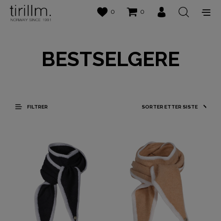
0
0
BESTSELGERE
FILTRER