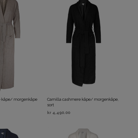
e kåpe/ morgenkåpe
Camilla cashmere kåpe/ morgenkåpe,
sort
kr
4,490.00
IV
VELG ALTERNATIV