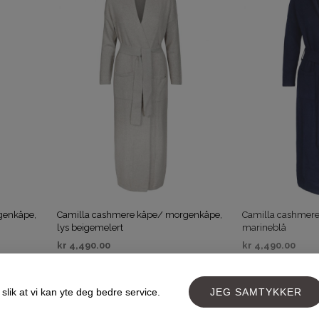
genkåpe,
Camilla cashmere kåpe/ morgenkåpe,
Camilla cashmer
lys beigemelert
marineblå
kr
4,490.00
kr
4,490.00
VELG ALTERNATIV
VELG ALTERNAT
slik at vi kan yte deg bedre service.
JEG SAMTYKKER