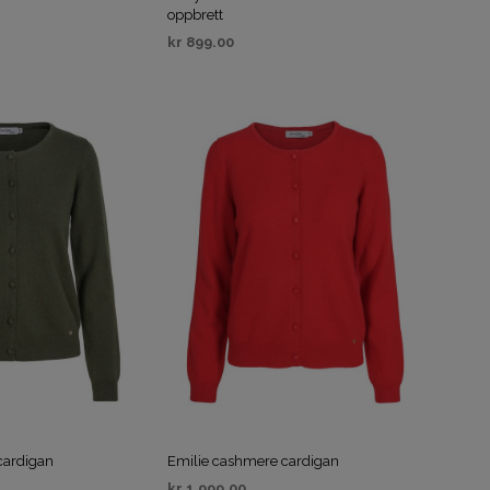
A
oppbrett
N
kr
899.00
D
IV
VELG ALTERNATIV
L
E
K
U
R
V
E
N
.
cardigan
Emilie cashmere cardigan
kr
1,999.00