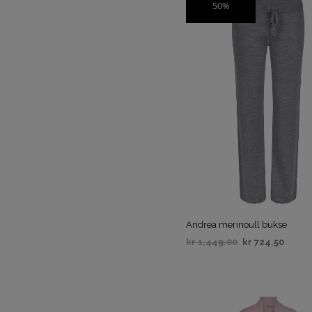
50%
SALG
Andrea merinoull bukse
kr
1,449.00
kr
724.50
VELG ALTERNATIV