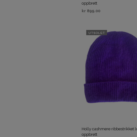
oppbrett
kr
899.00
VELG ALTERNATIV
UTSOLGT
Holly cashmere ribbestrikket 
oppbrett