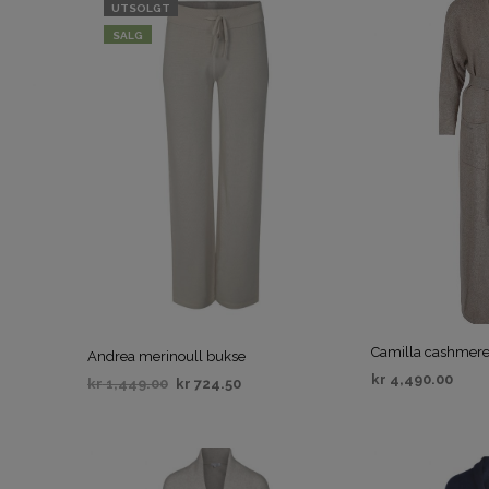
UTSOLGT
SALG
Camilla cashmer
Andrea merinoull bukse
kr
4,490.00
kr
1,449.00
kr
724.50
VELG ALTERNAT
VELG ALTERNATIV