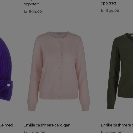
oppbrett
oppbrett
kr
899.00
kr
899.00
VELG ALTERNAT
VELG ALTERNATIV
lue med
Emilie cashmere cardigan
Emilie cashmere 
kr
1,999.00
kr
1,999.00