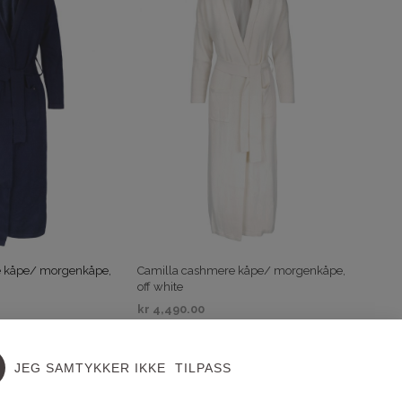
e kåpe/ morgenkåpe,
Camilla cashmere kåpe/ morgenkåpe,
off white
kr
4,490.00
IV
VELG ALTERNATIV
JEG SAMTYKKER IKKE
TILPASS