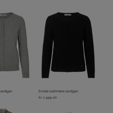
IV
VELG ALTERNATIV
cardigan
Emilie cashmere cardigan
kr
1,999.00
IV
VELG ALTERNATIV