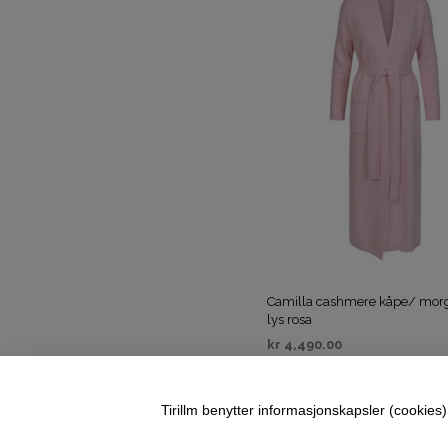
Camilla cashmere kåpe/ mor
lys rosa
kr
4,490.00
VELG ALTERNATIV
Tirillm benytter informasjonskapsler (cookies) 