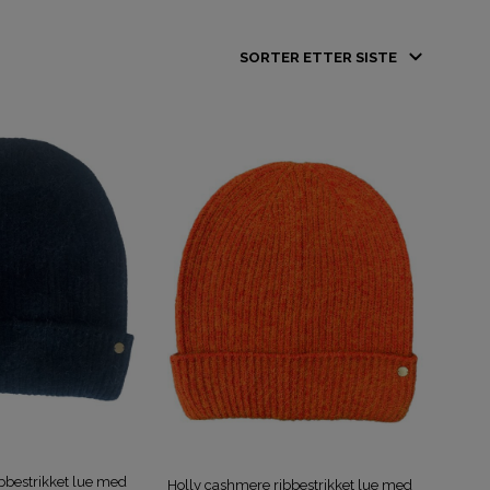
D
U
H
A
R
I
N
G
E
N
P
R
O
D
U
K
T
E
R
I
H
bbestrikket lue med
Holly cashmere ribbestrikket lue med