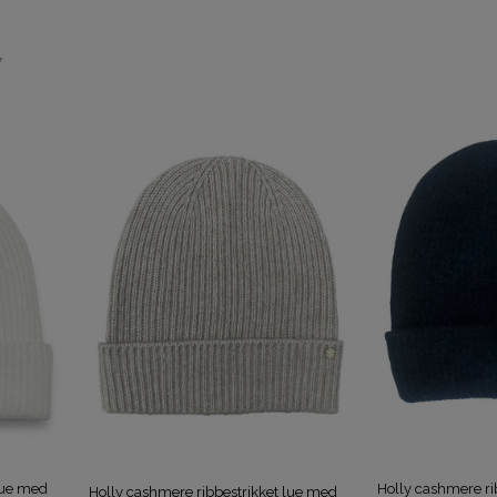
7
lue med
Holly cashmere ri
Holly cashmere ribbestrikket lue med