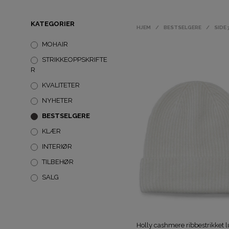
KATEGORIER
HJEM
/
BESTSELGERE
/
SIDE 
MOHAIR
STRIKKEOPPSKRIFTE
R
KVALITETER
NYHETER
BESTSELGERE
KLÆR
INTERIØR
TILBEHØR
SALG
Holly cashmere ribbestrikket 