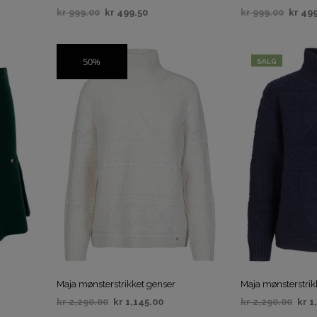
kr
999.00
kr
499.50
kr
999.00
kr
499
VELG ALTERNATIV
VELG ALTERNAT
50%
SALG
SALG
Maja mønsterstrikket genser
Maja mønsterstrik
kr
2,290.00
kr
1,145.00
kr
2,290.00
kr
1