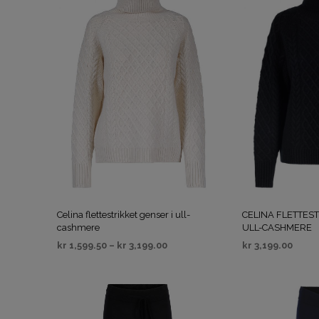
Celina flettestrikket genser i ull-
CELINA FLETTEST
cashmere
ULL-CASHMERE
kr
1,599.50
–
kr
3,199.00
kr
3,199.00
VELG ALTERNATIV
VELG ALTERNAT