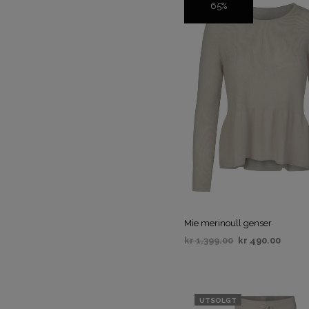
65%
SALG
Mie merinoull genser
kr
1,399.00
kr
490.00
VELG ALTERNATIV
UTSOLGT