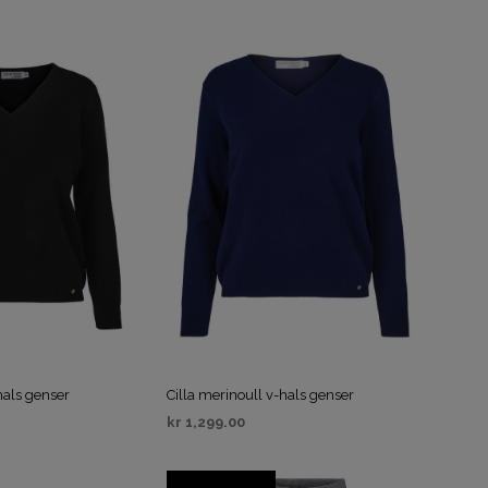
IV
VELG ALTERNATIV
hals genser
Cilla merinoull v-hals genser
kr
1,299.00
IV
VELG ALTERNATIV