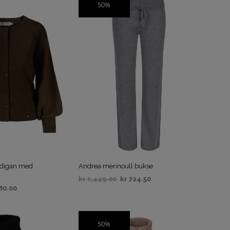
50%
SALG
rdigan med
Andrea merinoull bukse
kr
1,449.00
kr
724.50
80.00
VELG ALTERNATIV
IV
50%
SALG