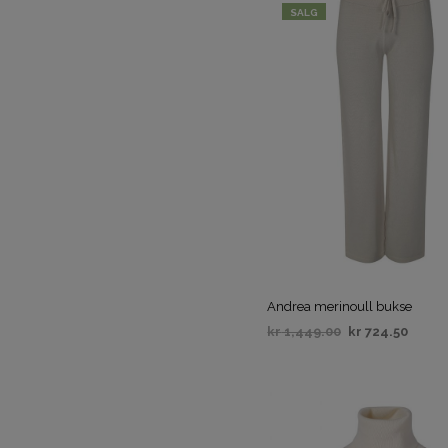
SALG
Andrea merinoull bukse
kr
1,449.00
kr
724.50
VELG ALTERNATIV