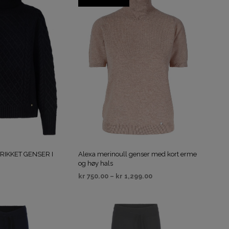
RIKKET GENSER I
Alexa merinoull genser med kort erme
og høy hals
kr
750.00
–
kr
1,299.00
IV
VELG ALTERNATIV