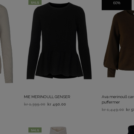
60%
SALG
SALG
MIE MERINOULL GENSER
Ava merinoull ca
puffermer
kr
1,399.00
kr
490.00
kr
1,449.00
kr
5
VELG ALTERNATIV
VELG ALTERNAT
SALG