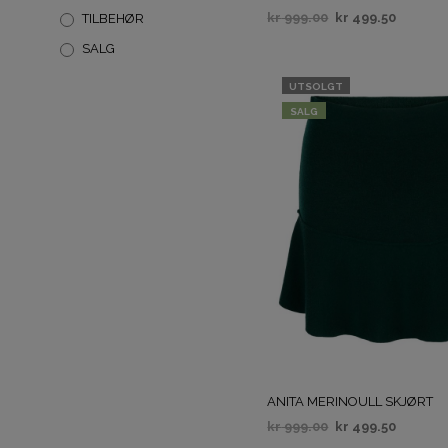
kr
999.00
kr
499.50
TILBEHØR
VELG ALTERNATIV
SALG
UTSOLGT
SALG
ANITA MERINOULL SKJØRT
kr
999.00
kr
499.50