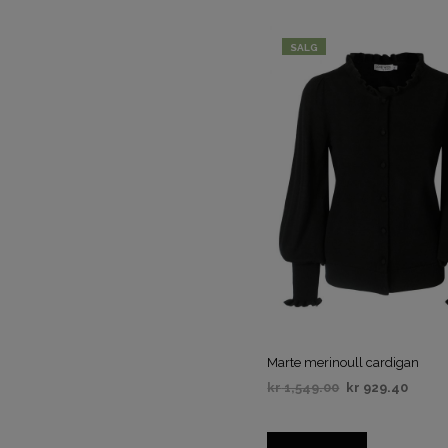
VELG ALTERNATIV
SALG
Marte merinoull cardigan
kr
1,549.00
kr
929.40
VELG ALTERNATIV