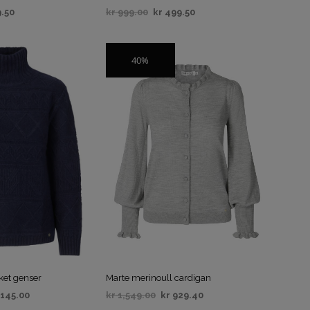
A
.50
kr
999.00
kr
499.50
N
IV
VELG ALTERNATIV
D
L
40%
E
SALG
K
U
R
V
E
N
.
ket genser
Marte merinoull cardigan
,145.00
kr
1,549.00
kr
929.40