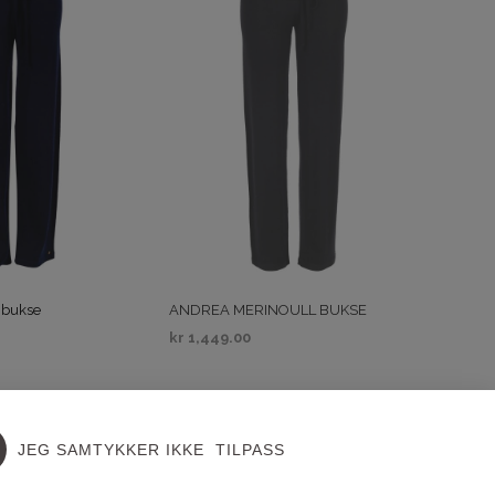
 bukse
ANDREA MERINOULL BUKSE
kr
1,449.00
IV
VELG ALTERNATIV
SALG
JEG SAMTYKKER IKKE
TILPASS