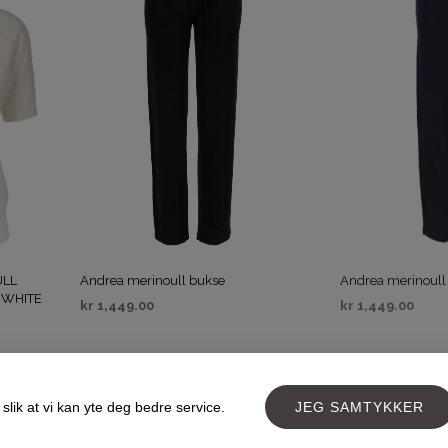
ULL
Andrea merinoull bukse
Andrea merinoull
 WHITE
kr
1,449.00
kr
1,449.00
VELG ALTERNATIV
VELG ALTERNAT
SALG
SALG
slik at vi kan yte deg bedre service.
JEG SAMTYKKER