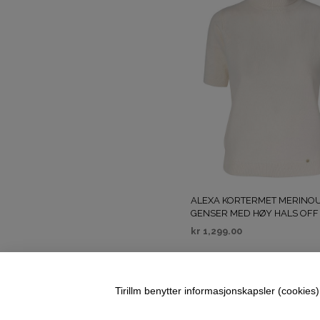
ALEXA KORTERMET MERINO
GENSER MED HØY HALS OFF
kr
1,299.00
VELG ALTERNATIV
Tirillm benytter informasjonskapsler (cookies) 