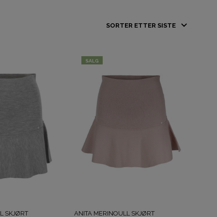
D
U
H
A
SALG
R
I
N
G
E
N
P
R
O
D
U
K
T
E
R
I
H
L SKJØRT
ANITA MERINOULL SKJØRT