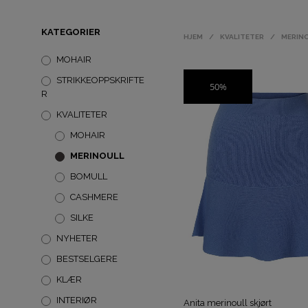
KATEGORIER
HJEM
/
KVALITETER
/
MERIN
MOHAIR
STRIKKEOPPSKRIFTE
50%
SALG
R
KVALITETER
MOHAIR
MERINOULL
BOMULL
CASHMERE
SILKE
NYHETER
BESTSELGERE
KLÆR
INTERIØR
Anita merinoull skjørt