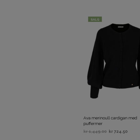
VELG ALTERNATIV
SALG
Ava merinoull cardigan med
puffermer
kr
1,449.00
kr
724.50
VELG ALTERNATIV