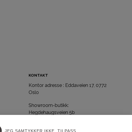
KONTAKT
Kontor adresse : Eddaveien 17, 0772
e
Oslo
Showroom-butikk:
Hegdehaugsveien 5b
0352 Oslo
e
JEG SAMTYKKER IKKE
TILPASS