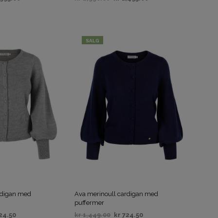
IV
VELG ALTERNATIV
SALG
rdigan med
Ava merinoull cardigan med
puffermer
24.50
kr
1,449.00
kr
724.50