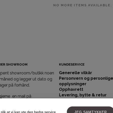
NO MORE ITEMS AVAILABLE.
IDER SHOWROOM
KUNDESERVICE
Generelle vilkår
 åpent showroom/butikk noen
Personvern og personlig
 måned og legger ut dato og
opplysninger
ager på forhånd.
Opphavrett
Levering, bytte & retur
gjerne en mail på
Størrelsesguide
llm.no eller ring 971 77 477 om
Returskjema
st å besøke oss på showroom
Bruk og stell av ull og silk
slik at vi kan yte deg bedre service.
JEG SAMTYKKER