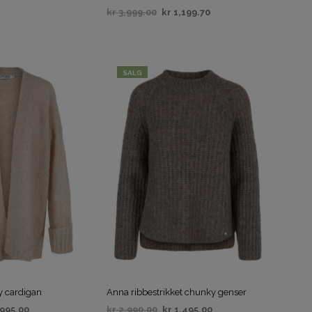
A
kr
3,999.00
kr
1,199.70
N
VELG ALTERNATIV
D
IV
L
E
K
SALG
U
R
V
E
N
.
y cardigan
Anna ribbestrikket chunky genser
995.00
kr
2,990.00
kr
1,495.00