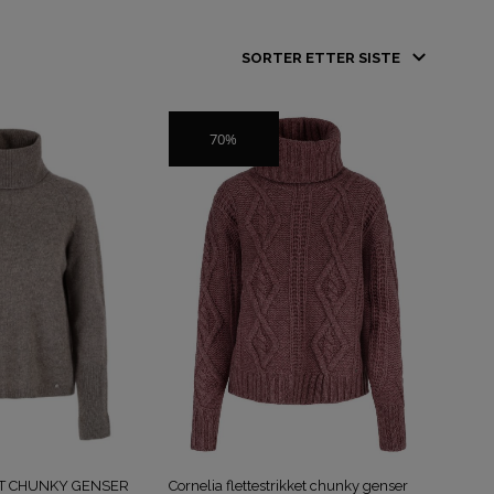
D
U
H
A
70%
SALG
R
I
N
G
E
N
P
R
O
D
U
K
T
E
R
I
H
T CHUNKY GENSER
Cornelia flettestrikket chunky genser