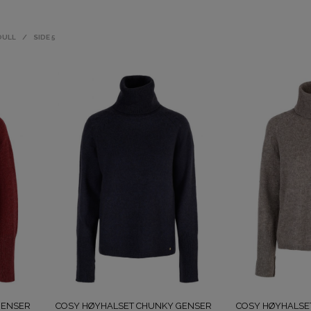
OULL
/
SIDE 5
GENSER
COSY HØYHALSET CHUNKY GENSER
COSY HØYHALSE