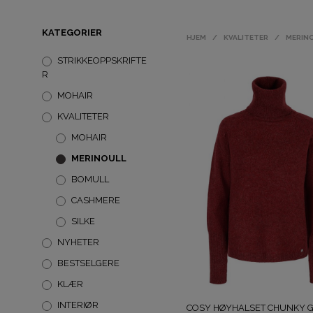
KATEGORIER
HJEM
/
KVALITETER
/
MERIN
STRIKKEOPPSKRIFTE
R
MOHAIR
KVALITETER
MOHAIR
MERINOULL
BOMULL
CASHMERE
SILKE
NYHETER
BESTSELGERE
KLÆR
INTERIØR
COSY HØYHALSET CHUNKY 