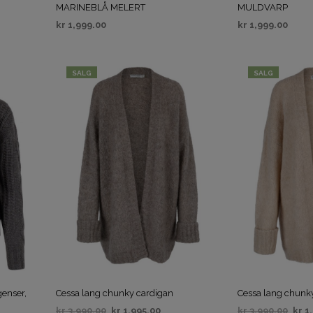
MARINEBLÅ MELERT
MULDVARP
kr
1,999.00
kr
1,999.00
VELG ALTERNATIV
VELG ALTERNAT
SALG
SALG
genser,
Cessa lang chunky cardigan
Cessa lang chunk
kr
3,990.00
kr
1,995.00
kr
3,990.00
kr
1,