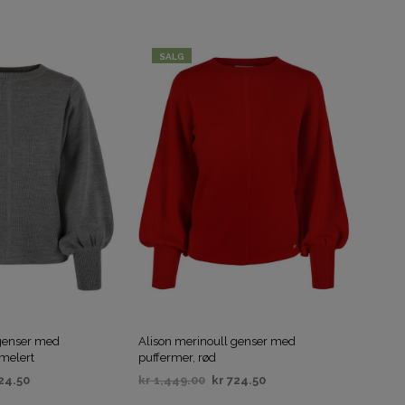
IV
VELG ALTERNATIV
SALG
 genser med
Alison merinoull genser med
åmelert
puffermer, rød
24.50
kr
1,449.00
kr
724.50
IV
VELG ALTERNATIV