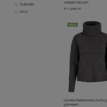
VINRØD MELERT
TILBEHØR
kr
1,999.00
SALG
VELG ALTERNATIV
SALG
Cornelia flettestrikket chunky 
gråmelert