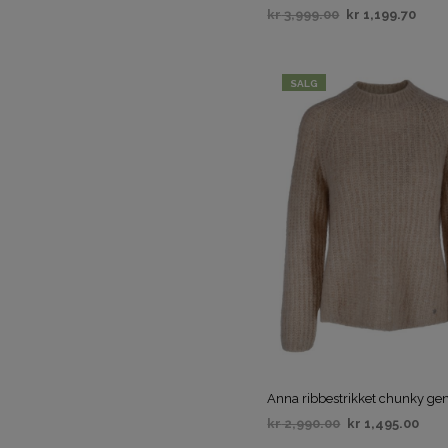
kr
3,999.00
kr
1,199.70
VELG ALTERNATIV
SALG
Anna ribbestrikket chunky ge
kr
2,990.00
kr
1,495.00