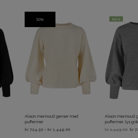
VELG ALTERNATIV
VELG ALTERNAT
50%
SALG
SALG
Alison merinoull genser med
Alison merinoull
puffermer
puffermer, lys gr
kr
724.50
–
kr
1,449.00
kr
1,449.00
kr
7
VELG ALTERNATIV
VELG ALTERNAT