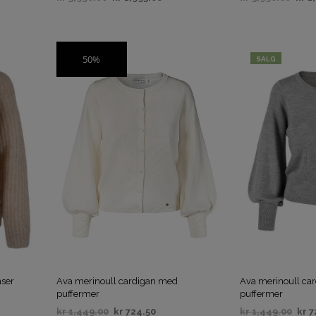
VELG ALTERNATIV
VELG ALTERNAT
50%
SALG
SALG
nser
Ava merinoull cardigan med
Ava merinoull ca
puffermer
puffermer
kr
1,449.00
kr
724.50
kr
1,449.00
kr
7