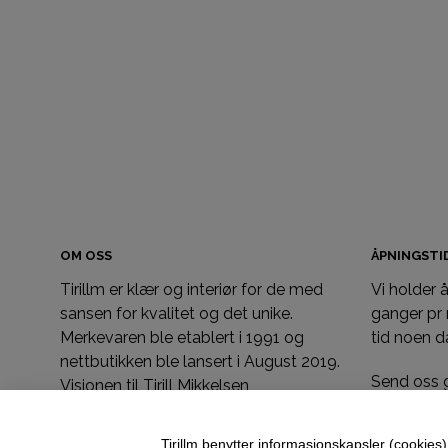
OM OSS
ÅPNINGST
Tirillm er klær og interiør for de med
Vi holder
sansen for kvalitet og det unike.
ganger pr
Merkevaren ble etablert i 1991 og
tid noen d
nettbutikken ble lansert i August 2019.
Send oss 
Visjonen til Tirill Mikkelsen
tirill@tiri
er at hennes design skal være tidløse
du har ly
produkter du skal kunne pakke bort og
Tirillm benytter informasjonskapsler (cookies) 