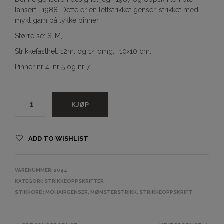
lansert i 1988. Dette er en lettstrikket genser, strikket med
mykt garn på tykke pinner.
Størrelse: S, M, L
Strikkefasthet: 12m. og 14 omg.= 10×10 cm.
Pinner nr 4, nr 5 og nr 7
KJØP
ADD TO WISHLIST
VARENUMMER:
2044
KATEGORI:
STRIKKEOPPSKRIFTER
STIKKORD:
MOHAIRGENSER
,
MØNSTERSTRIKK
,
STRIKKEOPPSKRIFT