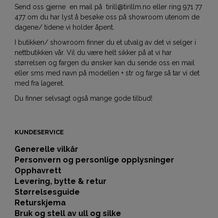
Send oss gjerne en mail på tirill@tirillm.no eller ring 971 77
477 om du har lyst å besøke oss på showroom utenom de
dagene/ tidene vi holder åpent.
I butikken/ showroom finner du et utvalg av det vi selger i
nettbutikken vår. Vil du være helt sikker på at vi har
størrelsen og fargen du ønsker kan du sende oss en mail
eller sms med navn på modellen + str og farge så tar vi det
med fra lageret.
Du finner selvsagt også mange gode tilbud!
KUNDESERVICE
Generelle vilkår
Personvern og personlige opplysninger
Opphavrett
Levering, bytte & retur
Størrelsesguide
Returskjema
Bruk og stell av ull og silke