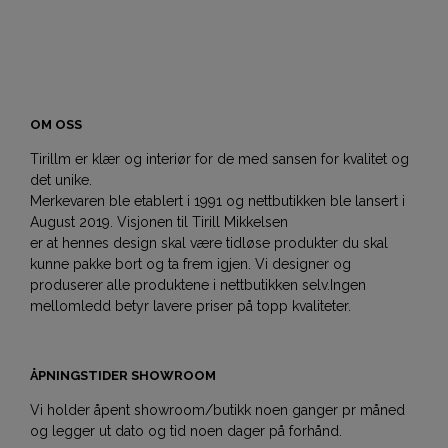
OM OSS
Tirillm er klær og interiør for de med sansen for kvalitet og
det unike.
Merkevaren ble etablert i 1991 og nettbutikken ble lansert i
August 2019. Visjonen til Tirill Mikkelsen
er at hennes design skal være tidløse produkter du skal
kunne pakke bort og ta frem igjen. Vi designer og
produserer alle produktene i nettbutikken selv.Ingen
mellomledd betyr lavere priser på topp kvaliteter.
ÅPNINGSTIDER SHOWROOM
Vi holder åpent showroom/butikk noen ganger pr måned
og legger ut dato og tid noen dager på forhånd.