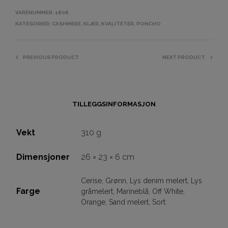
VARENUMMER:
1806
KATEGORIER:
CASHMERE
,
KLÆR
,
KVALITETER
,
PONCHO
PREVIOUS PRODUCT
NEXT PRODUCT
TILLEGGSINFORMASJON
Vekt
310 g
Dimensjoner
26 × 23 × 6 cm
Cerise
,
Grønn
,
Lys denim melert
,
Lys
Farge
gråmelert
,
Marineblå
,
Off White
,
Orange
,
Sand melert
,
Sort