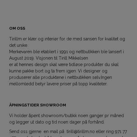
OM OSS
Tirillm er klær og interiør for de med sansen for kvalitet og
det unike.
Merkevaren ble etablert i 1991 og nettbutikken ble lansert i
August 2019. Visjonen til Tirill Mikkelsen
er at hennes design skal være tidløse produkter du skal
kunne pakke bort og ta frem igjen. Vi designer og
produserer alle produktene i nettbutikken selv.Ingen
mellomledd betyr lavere priser på topp kvaliteter.
ÅPNINGSTIDER SHOWROOM
Vi holder åpent showroom/butikk noen ganger pr måned
og legger ut dato og tid noen dager på forhånd.
Send oss gjerne en mail på tirill@tirillm.no eller ring 971 77