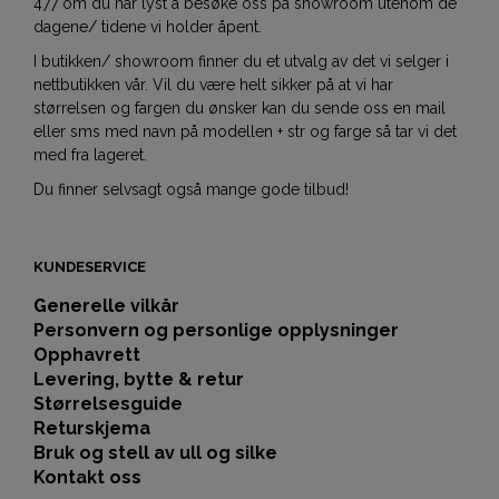
477 om du har lyst å besøke oss på showroom utenom de
dagene/ tidene vi holder åpent.
I butikken/ showroom finner du et utvalg av det vi selger i
nettbutikken vår. Vil du være helt sikker på at vi har
størrelsen og fargen du ønsker kan du sende oss en mail
eller sms med navn på modellen + str og farge så tar vi det
med fra lageret.
Du finner selvsagt også mange gode tilbud!
KUNDESERVICE
Generelle vilkår
Personvern og personlige opplysninger
Opphavrett
Levering, bytte & retur
Størrelsesguide
Returskjema
Bruk og stell av ull og silke
Kontakt oss