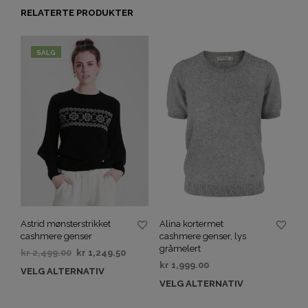
RELATERTE PRODUKTER
SALG
Astrid mønsterstrikket
Alina kortermet
cashmere genser
cashmere genser, lys
gråmelert
kr
2,499.00
kr
1,249.50
kr
1,999.00
VELG ALTERNATIV
VELG ALTERNATIV