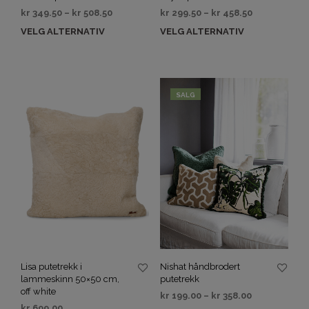
kr
349.50
–
kr
508.50
kr
299.50
–
kr
458.50
VELG ALTERNATIV
VELG ALTERNATIV
SALG
Lisa putetrekk i
Nishat håndbrodert
lammeskinn 50×50 cm,
putetrekk
off white
kr
199.00
–
kr
358.00
kr
699.00