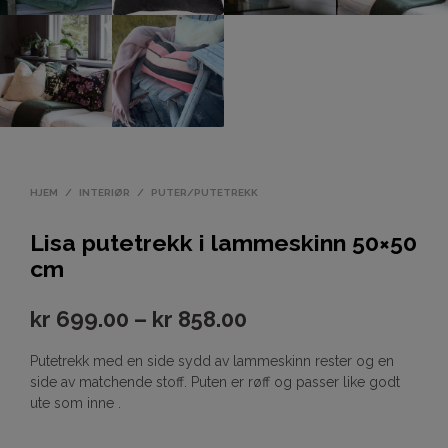
HJEM
/
INTERIØR
/
PUTER/PUTETREKK
Lisa putetrekk i lammeskinn 50×50
cm
kr
699.00
–
kr
858.00
Putetrekk med en side sydd av lammeskinn rester og en
side av matchende stoff. Puten er røff og passer like godt
ute som inne .