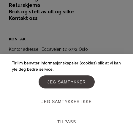
Returskjema
Bruk og stell av ull og silke
Kontakt oss
KONTAKT
Kontor adresse : Eddaveien 17, 0772 Oslo
Showroom-butikk:
Tirillm benytter informasjonskapsler (cookies) slik at vi kan
Hegdehaugsveien 5b
yte deg bedre service.
0352 Oslo
Telefon:
+4797177477
JEG SAMTYKKER
E-post:
post@tirillm.no
JEG SAMTYKKER IKKE
Designed and developed by
PageLook.no
TILPASS