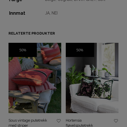
Innmat
JA
,
NEI
RELATERTE PRODUKTER
50%
50%
SALG
SALG
Sous vintage putetrekk
Hortensia
med striper
fløyelsputetrekk