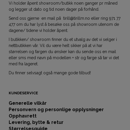
Vi holder åpent showroom/butikk noen ganger pr måned
og legger ut dato og tid noen dager på forhånd.
Send oss gjerne en mail på tirill@tirillm.no eller ring 971 77
477 om du har lyst å besøke oss på showroom utenom de
dagene/ tidene vi holder åpent.
I butikken/ showroom finner du et utvalg av det vi selger i
nettbutikken vår. Vil du være helt sikker på at vi har
størrelsen og fargen du ønsker kan du sende oss en mail
eller sms med navn på modellen + str og farge så tar vi det
med fra lageret.
Du finner selvsagt også mange gode tilbud!
KUNDESERVICE
Generelle vilkår
Personvern og personlige opplysninger
Opphavrett
Levering, bytte & retur
Størrelsesguide