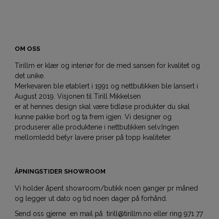
OM OSS
Tirillm er klær og interiør for de med sansen for kvalitet og
det unike.
Merkevaren ble etablert i 1991 og nettbutikken ble lansert i
August 2019. Visjonen til Tirill Mikkelsen
er at hennes design skal være tidløse produkter du skal
kunne pakke bort og ta frem igjen. Vi designer og
produserer alle produktene i nettbutikken selv.Ingen
mellomledd betyr lavere priser på topp kvaliteter.
ÅPNINGSTIDER SHOWROOM
Vi holder åpent showroom/butikk noen ganger pr måned
og legger ut dato og tid noen dager på forhånd.
Send oss gjerne en mail på tirill@tirillm.no eller ring 971 77