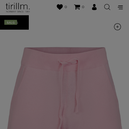
0
0
50%
SALG