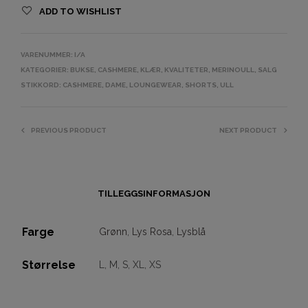
ADD TO WISHLIST
VARENUMMER:
I/A
KATEGORIER:
BUKSE
,
CASHMERE
,
KLÆR
,
KVALITETER
,
MERINOULL
,
SALG
STIKKORD:
CASHMERE
,
DAME
,
LOUNGEWEAR
,
SHORTS
,
ULL
PREVIOUS PRODUCT
NEXT PRODUCT
TILLEGGSINFORMASJON
Farge
Grønn
,
Lys Rosa
,
Lysblå
Størrelse
L, M, S, XL, XS