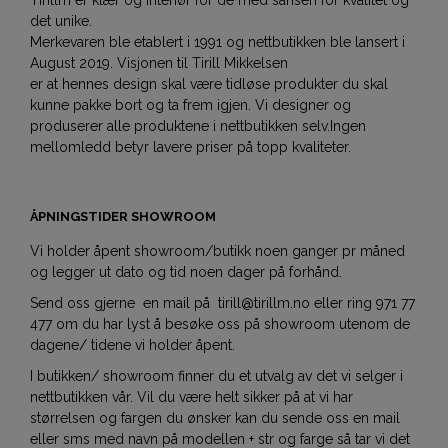
Tirillm er klær og interiør for de med sansen for kvalitet og
det unike.
Merkevaren ble etablert i 1991 og nettbutikken ble lansert i
August 2019. Visjonen til Tirill Mikkelsen
er at hennes design skal være tidløse produkter du skal
kunne pakke bort og ta frem igjen. Vi designer og
produserer alle produktene i nettbutikken selv.Ingen
mellomledd betyr lavere priser på topp kvaliteter.
ÅPNINGSTIDER SHOWROOM
Vi holder åpent showroom/butikk noen ganger pr måned
og legger ut dato og tid noen dager på forhånd.
Send oss gjerne en mail på tirill@tirillm.no eller ring 971 77
477 om du har lyst å besøke oss på showroom utenom de
dagene/ tidene vi holder åpent.
I butikken/ showroom finner du et utvalg av det vi selger i
nettbutikken vår. Vil du være helt sikker på at vi har
størrelsen og fargen du ønsker kan du sende oss en mail
eller sms med navn på modellen + str og farge så tar vi det