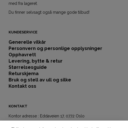
med fra lageret.
Du finner selvsagt også mange gode tilbud!
KUNDESERVICE
Generelle vilkår
Personvern og personlige opplysninger
Opphavrett
Levering, bytte & retur
Størrelsesguide
Returskjema
Bruk og stell av ull og silke
Kontakt oss
KONTAKT
Kontor adresse : Eddaveien 17, 0772 Oslo
Showroom-butikk: