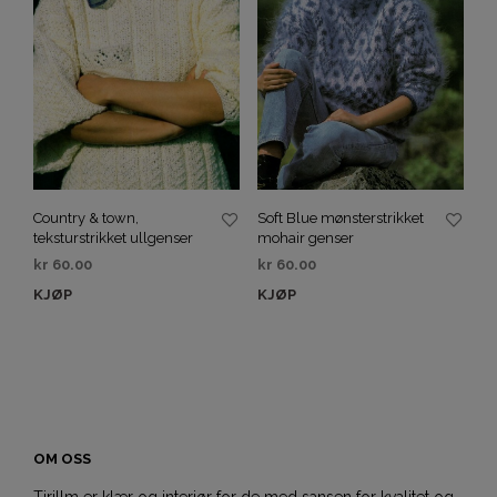
Country & town,
Soft Blue mønsterstrikket
teksturstrikket ullgenser
mohair genser
kr
60.00
kr
60.00
KJØP
KJØP
OM OSS